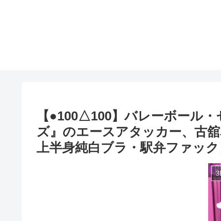
【●100△100】バレーボー
ズ』のエースアタッカー、古舘
上半身純白ブラ・駅弁ファック）｜d_5
3