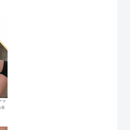
ナマ
会長