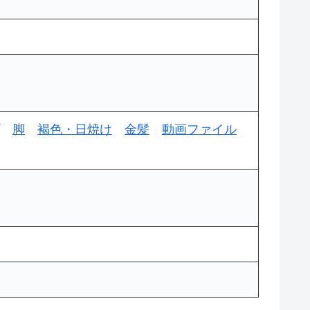
脚
褐色・日焼け
金髪
動画ファイル