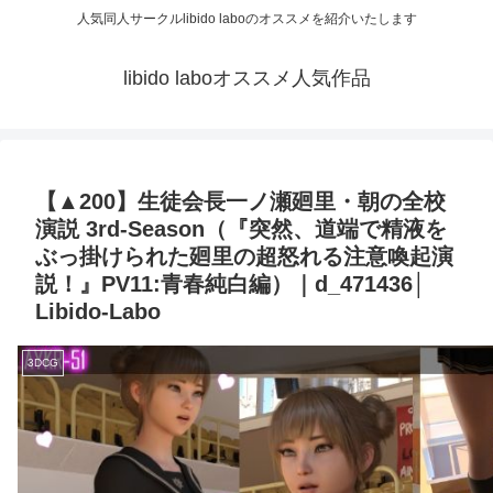
人気同人サークルlibido laboのオススメを紹介いたします
libido laboオススメ人気作品
【▲200】生徒会長一ノ瀬廻里・朝の全校
演説 3rd-Season（『突然、道端で精液を
ぶっ掛けられた廻里の超怒れる注意喚起演
説！』PV11:青春純白編）｜d_471436│
Libido-Labo
3DCG