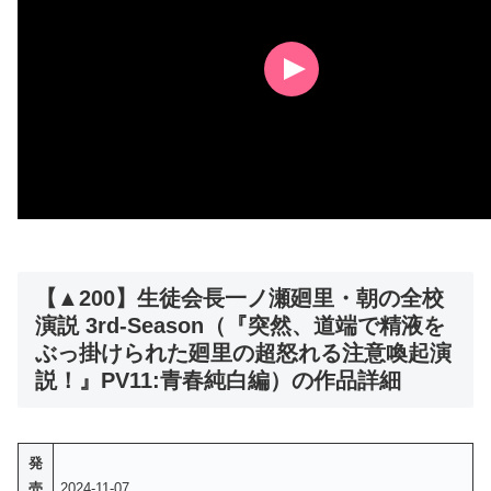
【▲200】生徒会長一ノ瀬廻里・朝の全校
演説 3rd-Season（『突然、道端で精液を
ぶっ掛けられた廻里の超怒れる注意喚起演
説！』PV11:青春純白編）の作品詳細
発
売
2024-11-07