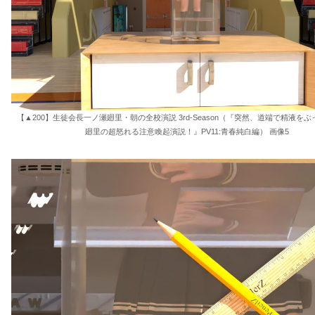
【▲200】生徒会長一ノ瀬廻里・朝の全校演説 3rd-Season（『突然、道端で精液を
廻里の超怒れる注意喚起演説！』PV11:青春純白編） 画像5