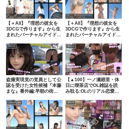
【＋All】『理想の彼女を
【＋All】『理想の彼女を
3DCGで作ります』から生
3DCGで作ります』から生
まれたバーチャルアイドル
まれたバーチャルアイドル
「櫛田沙綾（くしださあ
「一ノ瀬廻里（いちのせめ
や）」のJK風写真
ぐり）」のグラドル撮影風
3DCG
3DCG
集:JK_04｜d_285078│
写真集:Gradol_33｜
Libido-Labo
d_288137│ Libido-Labo
盗撮実現党の党員として公
【▲100】一ノ瀬廻里・休
認を受けた女性候補『本藤
日に喫茶店でOL雑誌を読
まな』番外編:早朝の街頭
み耽る:OLのリアル恋愛相
演説前の準備運動・
談室『彼氏がセックスの最
PV01（白サテン地ハート
中に撮影したがる！！女の
Libido-Labo
3DCG
柄パンティ編）｜
子にとっては正直ストレス
d_358468│ Libido-Labo
なんですが…』｜
d_778618