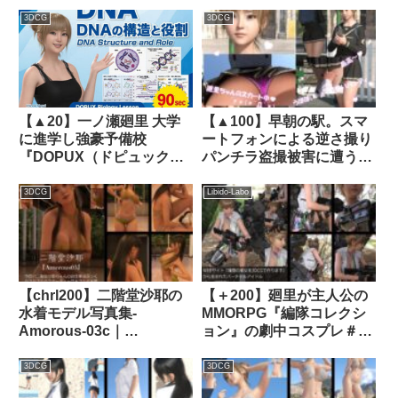
つ履いてない編）スピード
Libido-Labo
20％のスローモーション付
3DCG
3DCG
き！｜d_247038│ Libido-
Labo
【▲20】一ノ瀬廻里 大学
【▲100】早朝の駅。スマ
に進学し強豪予備校
ートフォンによる逆さ撮り
『DOPUX（ドピュック
パンチラ盗撮被害に遭う廻
ス』で生物I，IIを教える名
里（PV10:ピンク水玉柄サ
物講師に！
テン地パンティ編）｜
3DCG
Libido-Labo
（Vol.007:DNA-デオキシ
d_362890│ Libido-Labo
リボ核酸）｜d_785909
【chrl200】二階堂沙耶の
【＋200】廻里が主人公の
水着モデル写真集-
MMORPG『編隊コレクシ
Amorous-03c｜
ョン』の劇中コスプレ＃02
d_457464│ Libido-Labo
｜d_318743│ Libido-Labo
3DCG
3DCG