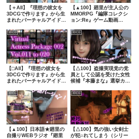
【＋All】『理想の彼女を
【▲100】廻里が主人公の
3DCGで作ります』から生
MMORPG『編隊コレクシ
まれたバーチャルアイドル
ョン:Re』ゲーム動画
「櫛田沙綾（くしださあ
（Vol.09:ゾンビの集団によ
や）」のJK風写真
るレ○プ被害に遭ってしま
3DCG
3DCG
集:JK_16｜d_315877│
う:立ちバック！）｜
Libido-Labo
d_711737
【□All】『理想の彼女を
【△100】盗撮実現党の党
3DCGで作ります』から生
員として公認を受けた女性
まれたバーチャルアイドル
候補『本藤まな』選挙カー
10作品のバンドルパック
に乗って街頭演説に臨む。
『総集編その2』｜
「テーマ:ゲームのコスプ
3DCG
3DCG
d_188263│ Libido-Labo
レについて」:PV09（サイ
ゴナファンタジアのヒロイ
ンコスプレ編）｜
d_341084│ Libido-Labo
【▲100】日本語★廻里の
【△100】気の強い女剣士
自撮りWEBラジオ『廻里
が犯○れてしまう（シリー