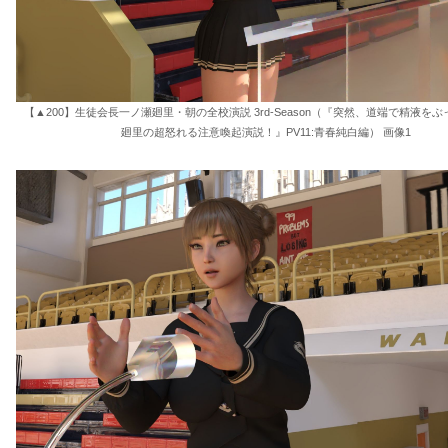
【▲200】生徒会長一ノ瀬廻里・朝の全校演説 3rd-Season（『突然、道端で精液を
廻里の超怒れる注意喚起演説！』PV11:青春純白編） 画像1