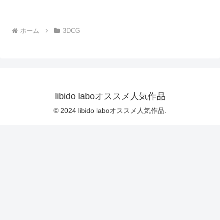
う:PV01（サテン地ピンク水
ることを業務命令で強要さ
玉パンティ）｜d_730832
る・ダンスVer.3:Vol.04『た
だの話題作りとのことで電
ホーム
3DCG
OFF（のはず）のカメラが4
台、ローアングルから彼女
スカート内を覗き込むよう
設置されている:PV04_パン
ストの下に純白Tバックパン
ティで扇風機風チラ』｜
d_700922
libido laboオススメ人気作品
© 2024 libido laboオススメ人気作品.