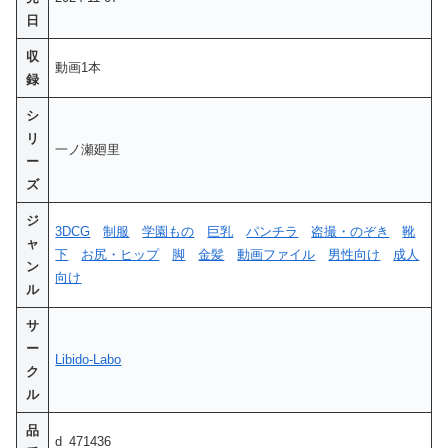
日
収
動画1本
録
シ
リ
一ノ瀬廻里
ー
ズ
ジ
3DCG
制服
学園もの
巨乳
パンチラ
盗撮・のぞき
靴
ャ
下
お尻・ヒップ
脚
金髪
動画ファイル
男性向け
成人
ン
向け
ル
サ
ー
Libido-Labo
ク
ル
品
d_471436