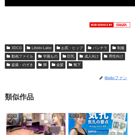
3DCG
Libido-Labo
お尻・ヒップ
パンチラ
制服
動画ファイル
学園もの
巨乳
成人向け
男性向け
盗撮・のぞき
脚
金髪
靴下
libidoファン
類似作品
3DCG
3DCG