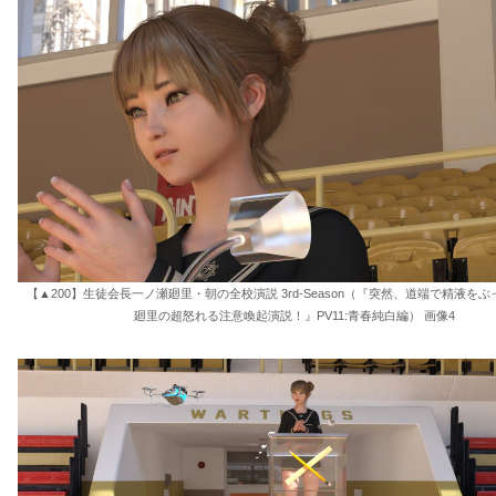
【▲200】生徒会長一ノ瀬廻里・朝の全校演説 3rd-Season（『突然、道端で精液を
廻里の超怒れる注意喚起演説！』PV11:青春純白編） 画像4