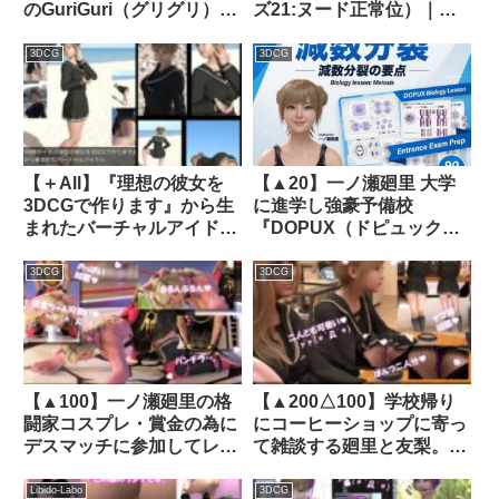
のGuriGuri（グリグリ）
ズ21:ヌード正常位）｜
5thシーズン』＃011:！
d_275842│ Libido-Labo
ASMRマイクでカップルの
3DCG
3DCG
ちょっとエッチな『彼氏と
温泉家族風呂で二人きり:
パート1』体験を再現
★［日本語バージョン
（ASMRパートも日本
【＋All】『理想の彼女を
【▲20】一ノ瀬廻里 大学
語！）］｜d_697893
3DCGで作ります』から生
に進学し強豪予備校
まれたバーチャルアイドル
『DOPUX（ドピュック
「一ノ瀬廻里（いちのせめ
ス』で生物I，IIを教える名
ぐり）」のJK風写真
物講師に！（Vol.010:減数
3DCG
3DCG
集:JK_03｜d_279281│
分裂）｜d_787928
Libido-Labo
【▲100】一ノ瀬廻里の格
【▲200△100】学校帰り
闘家コスプレ・賞金の為に
にコーヒーショップに寄っ
デスマッチに参加してレ○
て雑談する廻里と友梨。
プの返り討ち （＃02:バッ
（015:初めてのパイズリで
ク）｜d_460776│ Libido-
彼氏におっぱいの谷間に射
Libido-Labo
3DCG