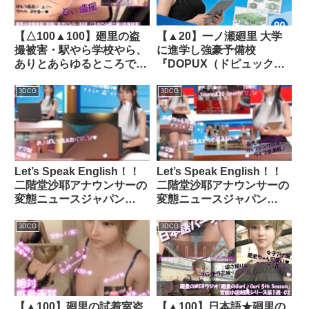
【△100▲100】廻里の盗
【▲20】一ノ瀬廻里 大学
撮被害・駅やら学校やら、
に進学し強豪予備校
ありとあらゆるところでス
『DOPUX（ドピュック
カート内を盗撮されまくり
ス』で生物I，IIを教える名
ヌけるパンチラ動画として
物講師に！（Vol.026:気
3DCG
3DCG
ネット上の卑猥な動画サイ
孔）｜d_803450
トで販売されている件（盗
撮に気付くシリーズ08:バ
ス内でのスカート内逆さ撮
り盗撮被害の様子）｜
Let’s Speak English！！
Let’s Speak English！！
d_316047│ Libido-Labo
二階堂沙耶アナウンサーの
二階堂沙耶アナウンサーの
変態ニュースジャパン
変態ニュースジャパン
（Hentai News Japan）番
（Hentai News Japan）＃
外編＃003［深夜残業パン
004［スカートの短い女性
3DCG
3DCG
チラ］PV04｜d_415132│
を狙った逆さ撮り盗撮行為
Libido-Labo
について］｜品番
d_416271
【▲100】廻里の試着室盗
【▲100】日本語★廻里の