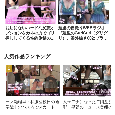
Labo
精されたことについて）｜
d_296827│ Libido-Labo
お店にないハードな変態オ
廻里の自撮りWEBラジオ
プションをカネの力でゴリ
『廻里のGuriGuri（グリグ
押ししてくる性的倒錯の著
リ）』番外編＃002:ブラチ
しいお客様。今日の要求は
ラハプニング♪｜
なんと「食糞（ウンコを食
d_393097│ Libido-Labo
べさせる）」という内容。
人気作品ランキング
毎度のコトだが法外なオプ
ション費用を平然と飲む顧
客なのでふっかけて稼ぎま
くる激ミニちゃん。｜
d_148486│ Libido-Labo
一ノ瀬廻里・私服登校日の通
女子アナになった二階堂沙
学途中のバス内でスカート内
耶・早朝のニュース番組の
逆さ撮り盗撮の被害に遭
頭でミニスカートでダンス