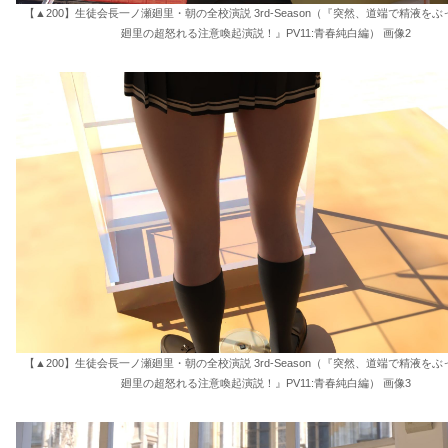
【▲200】生徒会長一ノ瀬廻里・朝の全校演説 3rd-Season（『突然、道端で精液を
廻里の超怒れる注意喚起演説！』PV11:青春純白編） 画像2
【▲200】生徒会長一ノ瀬廻里・朝の全校演説 3rd-Season（『突然、道端で精液を
廻里の超怒れる注意喚起演説！』PV11:青春純白編） 画像3