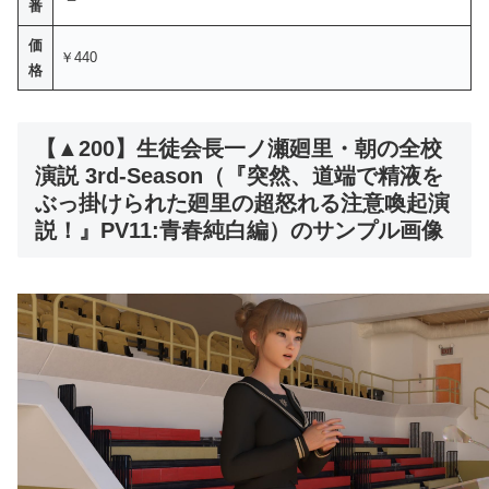
番
価
￥440
格
【▲200】生徒会長一ノ瀬廻里・朝の全校
演説 3rd-Season（『突然、道端で精液を
ぶっ掛けられた廻里の超怒れる注意喚起演
説！』PV11:青春純白編）のサンプル画像