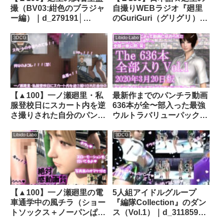
撮（BV03:紺色のブラジャ
自撮りWEBラジオ『廻里
ー編）｜d_279191│
のGuriGuri（グリグリ）
Libido-Labo
5thシーズン』官能小説朗
読＃第1週_その2:女子テニ
3DCG
Libido-Labo
ス部の女王のスカート内を
盗撮したことがバレ
て・・。〜足の裏と命令の
味〜｜d_732852
【▲100】一ノ瀬廻里・私
最新作までのパンチラ動画
服登校日にスカート内を逆
636本が全〜部入った最強
さ撮りされた自分のパンチ
ウルトラバリューパック
ラ盗撮被害動画の確認を強
Vol.1！約5年の間盗撮によ
いられる（駅の階段・サテ
って収められた彼女のスカ
Libido-Labo
3DCG
ン地ピンク水玉パンティ）
ートの中。（2020年3月20
｜d_765984
日版！）｜d_121699│
Libido-Labo
【▲100】一ノ瀬廻里の電
5人組アイドルグループ
車通学中の風チラ（ショー
『編隊Collection』のダン
トソックス＋ノーパンぱん
ス（Vol.1）｜d_311859│