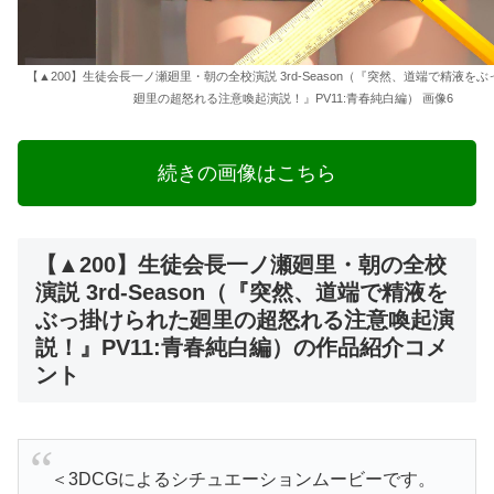
【▲200】生徒会長一ノ瀬廻里・朝の全校演説 3rd-Season（『突然、道端で精液を
廻里の超怒れる注意喚起演説！』PV11:青春純白編） 画像6
続きの画像はこちら
【▲200】生徒会長一ノ瀬廻里・朝の全校
演説 3rd-Season（『突然、道端で精液を
ぶっ掛けられた廻里の超怒れる注意喚起演
説！』PV11:青春純白編）の作品紹介コメ
ント
＜3DCGによるシチュエーションムービーです。