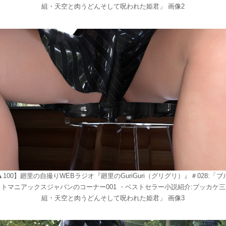
組・天空と肉うどんそして呪われた姫君」 画像2
▲100】廻里の自撮りWEBラジオ『廻里のGuriGuri（グリグリ）』＃028:「ブ
ットマニアックスジャパンのコーナー001 ・ベストセラー小説紹介:ブッカケ三
組・天空と肉うどんそして呪われた姫君」 画像3