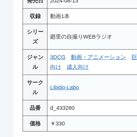
発売日
2024-08-13
収録
動画1本
シリー
廻里の自撮りWEBラジオ
ズ
ジャン
3DCG
動画・アニメーション
巨
ル
向け
成人向け
サーク
Libido-Labo
ル
品番
d_433280
価格
￥330