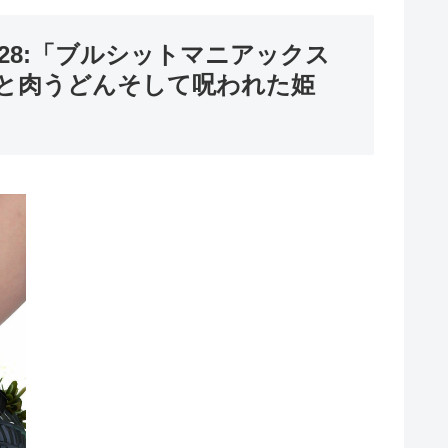
028:「ブルシットマニアックス
空と肉うどんそして呪われた姫