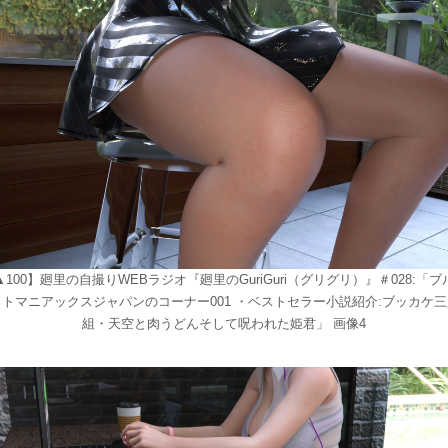
▲100】廻里の自撮りWEBラジオ『廻里のGuriGuri（グリグリ）』＃028:「ブ
ットマニアックスジャパンのコーナー001 ・ベストセラー小説紹介:ブッカケ三
組・天空と肉うどんそして呪われた姫君」 画像4