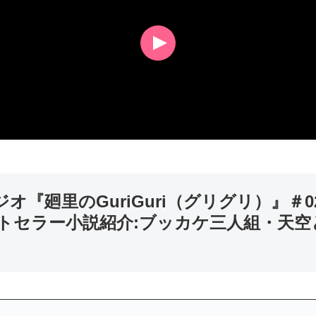
ジオ『廻里のGuriGuri（グリグリ）』＃
ストセラー小説紹介:ブッカケ三人組・天