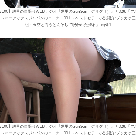
▲100】廻里の自撮りWEBラジオ『廻里のGuriGuri（グリグリ）』＃028:「ブ
ットマニアックスジャパンのコーナー001 ・ベストセラー小説紹介:ブッカケ三
組・天空と肉うどんそして呪われた姫君」 画像1
▲100】廻里の自撮りWEBラジオ『廻里のGuriGuri（グリグリ）』＃028:「ブ
ットマニアックスジャパンのコーナー001 ・ベストセラー小説紹介:ブッカケ三