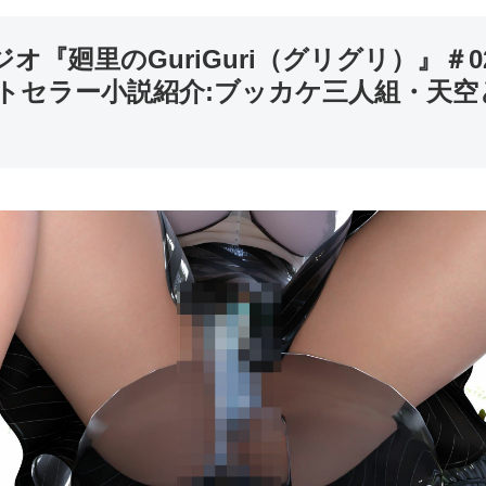
ジオ『廻里のGuriGuri（グリグリ）』＃
ストセラー小説紹介:ブッカケ三人組・天