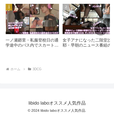
かと盗撮！！！ジョージア
OFF（のはず）のカメラが
料理シュクメルリ編｜
4台、ローアングルから彼
d_416787│ Libido-Labo
女のスカート内を覗き込む
ように設置されてい
る:PV01〜10までのパンス
トやガーターストッキング
等10本セット総集編！』｜
d_704940
一ノ瀬廻里・私服登校日の通
女子アナになった二階堂沙
学途中のバス内でスカート内
耶・早朝のニュース番組の
逆さ撮り盗撮の被害に遭
頭でミニスカートでダンス
う:PV01（サテン地ピンク水
ることを業務命令で強要さ
玉パンティ）｜d_730832
る・ダンスVer.3:Vol.04『た
だの話題作りとのことで電
ホーム
3DCG
OFF（のはず）のカメラが4
台、ローアングルから彼女
スカート内を覗き込むよう
設置されている:PV04_パン
ストの下に純白Tバックパン
ティで扇風機風チラ』｜
d_700922
libido laboオススメ人気作品
© 2024 libido laboオススメ人気作品.