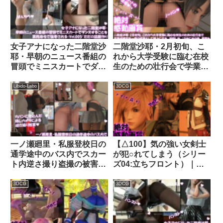
Libido-Labo
女子アナになった二階堂沙
二階堂沙耶・2月初旬、こ
耶・早朝のニュース番組の
れから大学受験に臨む在校
冒頭でミニスカートでダン
生のための壮行会で学業成
スすることを業務命令で強
績学年一番の代表として壇
要される:Vol.005『ただの
上に立ち、演説した（演説
Libido-Labo
3DCG
話題作りとのことで電源
後に書類を落として拾って
OFF（のはず）のカメラが
いたところをドスケベ放送
4台、ローアングルから彼
部の暗躍によりスカート内
女のスカート内を覗き込む
逆さ撮り盗撮の被害に遭
ように設置されてい
う:PV10・のーぱんパンテ
一ノ瀬廻里・私服登校日の
【△100】気の強い女剣士
る:PV05_ヒョウ柄フルバ
ィ履いてない編）｜
通学途中のバス内でスカー
が犯○れてしまう（シリー
ックパンティで扇風機風チ
d_274722│ Libido-Labo
ト内逆さ撮り盗撮の被害に
ズ04:立ちフロント）｜
ラ』｜d_684098
遭う:PV06（黒ヒモヒモT
d_270417│ Libido-Labo
バックパンティ）｜
3DCG
3DCG
d_733587