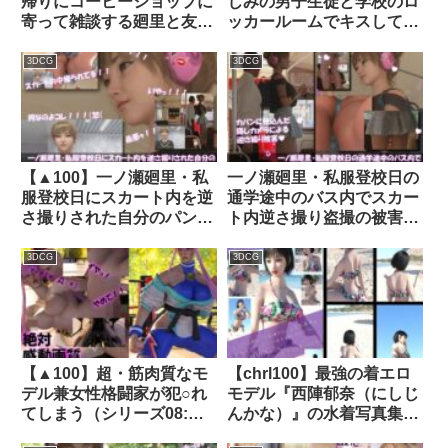
帰りにコーヒーショップに
じみの男子生徒と学校のロ
寄って雑談する廻里と友
ッカールームでキスしてい
梨。2025シリーズ（011:
るところ（とスカートの
沙耶までもが盗撮師の餌食
中）を何者かに盗撮される
3DCG
3DCG
になり、友梨の知人の男子
（PV07:ゼブラ柄のパンテ
生徒がその沙耶のパンチラ
ィー）｜d_321984│
盗撮動画でヌきまくったと
Libido-Labo
いうことを聞いた件）｜
d_701390
【▲100】一ノ瀬廻里・私
一ノ瀬廻里・私服登校日の
服登校日にスカート内を逆
通学途中のバス内でスカー
さ撮りされた自分のパンチ
ト内逆さ撮り盗撮の被害に
ラ盗撮被害動画の確認を強
遭う:PV14（水色エレガン
いられる（サテン地豹柄ピ
トなフルバックパンティ）
3DCG
3DCG
ンク色ギャルパンティ）｜
｜d_740583
d_764772
【▲100】超・筋肉質なモ
【chrl100】最強の着エロ
デル兼女性格闘家が犯○れ
モデル『西陣郁奈（にしじ
てしまう（シリーズ08:横
んかな）』の水着写真集
バック）｜d_285958│
Temptation-01｜