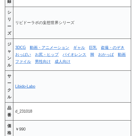
録
シ
リ
リビドーラボの妄想世界シリーズ
ー
ズ
ジ
3DCG
動画・アニメーション
ギャル
巨乳
盗撮・のぞき
ャ
おっぱい
お尻・ヒップ
バイオレンス
脚
おかっぱ
動画
ン
ファイル
男性向け
成人向け
ル
サ
ー
Libido-Labo
ク
ル
品
d_231018
番
価
￥990
格