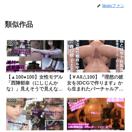
libidoファン
類似作品
3DCG
3DCG
【▲100●100】女性モデル
【￥All△100】『理想の彼
「西陣郁奈（にしじんか
女を3DCGで作ります』か
な）」見えそうで見えない
ら生まれたバーチャルアイ
『寸止め』モデルとしてバ
ドル「ローアングル素人ギ
ズり出していた彼女だった
ャルNo.2」巨根ガン突き騎
3DCG
3DCG
が、御手洗保守の悪徳事務
乗位反り観音SEX＋中出し
所の毒牙に掛かり、撮影後
射精動画★都内新築物件編
にレ○プされてしまう。
★｜d_781773
（シリーズ03:モデル衣装
のまま駅弁ファック）｜