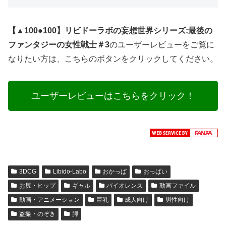
【▲100●100】リビドーラボの妄想世界シリーズ:最後の
ファンタジーの女性戦士＃3
のユーザーレビューをご覧に
なりたい方は、こちらのボタンをクリックしてください。
ユーザーレビューはこちらをクリック！
3DCG
Libido-Labo
おかっぱ
おっぱい
お尻・ヒップ
ギャル
バイオレンス
動画ファイル
動画・アニメーション
巨乳
成人向け
男性向け
盗撮・のぞき
脚