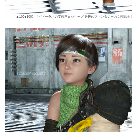
【▲100●100】リビドーラボの妄想世界シリーズ:最後のファンタジーの女性戦士＃