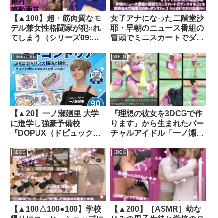
【▲100】超・筋肉質なモ
女子アナになった二階堂沙
デル兼女性格闘家が犯○れ
耶・早朝のニュース番組の
てしまう（シリーズ09:大
冒頭でミニスカートでダン
開脚）｜d_286170│
スすることを業務命令で強
Libido-Labo
要される・ダンス
Libido-Labo
3DCG
Ver.3:Vol.08『ただの話題
作りとのことで電源
OFF（のはず）のカメラが
4台、ローアングルから彼
女のスカート内を覗き込む
【▲20】一ノ瀬廻里 大学
『理想の彼女を3DCGで作
ように設置されてい
に進学し強豪予備校
ります』から生まれたバー
る:PV08_パンスト＋黒色T
『DOPUX（ドピュック
チャルアイドル「一ノ瀬廻
バックパンティで扇風機風
ス』で生物I，IIを教える名
里（いちのせめぐり）」の
チラ』｜d_704031
物講師に！（Vol.001:ミト
陸上競技風写真
3DCG
3DCG
コンドリア）｜d_783444
集:Uniform_06｜
d_761218
【▲100△100●100】学校
【▲200】［ASMR］幼な