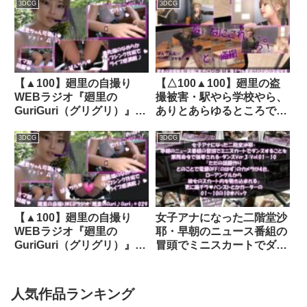
Libido-Labo
d_387312│ Libido-Labo
3DCG
3DCG
【▲100】廻里の自撮り
【△100▲100】廻里の盗
WEBラジオ『廻里の
撮被害・駅やら学校やら、
GuriGuri（グリグリ）』＃
ありとあらゆるところでス
011:親友がカーセックス直
カート内を盗撮されまくり
後にフラれた話｜
ヌけるパンチラ動画として
3DCG
3DCG
d_363285│ Libido-Labo
ネット上の卑猥な動画サイ
トで販売されている件（盗
撮に気付くシリーズ14:誰
かに風チラを要求されて応
じていた時の盗撮被害の様
【▲100】廻里の自撮り
女子アナになった二階堂沙
子）｜d_355180│ Libido-
WEBラジオ『廻里の
耶・早朝のニュース番組の
Labo
GuriGuri（グリグリ）』＃
冒頭でミニスカートでダン
029:「ぐりぐりクッキング
スすることを業務命令で強
4」変態リスナーと通話ナ
要される・ダンス
シでホッとしている廻里の
Ver.3:Vol.01〜10『ただの
人気作品ランキング
ブラ・パンティをこれでも
話題作りとのことで電源