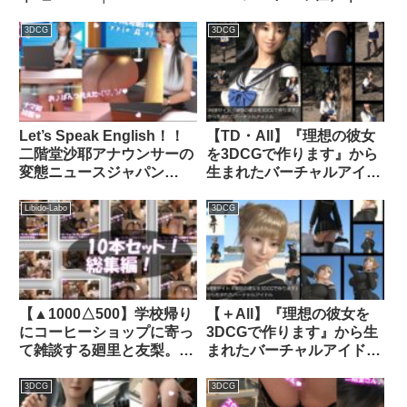
d_275842│ Libido-Labo
3DCG
3DCG
Let’s Speak English！！
【TD・All】『理想の彼女
二階堂沙耶アナウンサーの
を3DCGで作ります』から
変態ニュースジャパン
生まれたバーチャルアイド
（Hentai News Japan）番
ル「戸坂藍子」の写真
外編＃008［深夜残業パン
集:Aiko-10（あいこ10）｜
Libido-Labo
3DCG
チラ］PV08｜品番
d_202675│ Libido-Labo
d_420943
【▲1000△500】学校帰り
【＋All】『理想の彼女を
にコーヒーショップに寄っ
3DCGで作ります』から生
て雑談する廻里と友梨。
まれたバーチャルアイドル
（＃021〜030の10本入り
「一ノ瀬廻里（いちのせめ
お得な総集編！）｜
ぐり）」のJK風写真
3DCG
3DCG
d_308621│ Libido-Labo
集:JK_02｜d_278372│