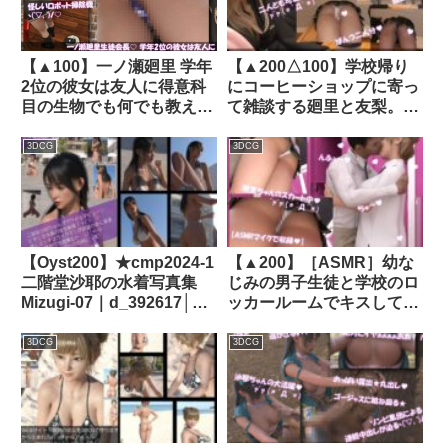
Libido-Labo
【▲100】一ノ瀬廻里 学年
【▲200△100】学校帰り
2位の彼女は友人に得意科
にコーヒーショップに寄っ
目の生物でも何でも教えて
て雑談する廻里と友梨。
あげる優しい女性。
（027:廻里:SEXの体位に
（PV03:サテン地紫色・派
ついて）｜d_304816│
3DCG
3DCG
手なフルバックパンティ）
Libido-Labo
｜d_783066
【Oyst200】★cmp2024-1
【▲200】［ASMR］幼な
二階堂沙耶の水着写真集
じみの男子生徒と学校のロ
Mizugi-07｜d_392617│
ッカールームでキスしてい
Libido-Labo
るところ（とスカートの
中）を何者かに盗撮される
3DCG
3DCG
（PV01:純白パンティ）｜
d_314812│ Libido-Labo