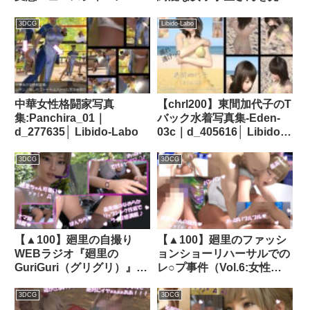
（Hentai News Japan）＃
けたので背後から忍び寄っ
002［都内の学校で、水泳
てスカートの中を盗撮した
3DCG
Libido-Labo
の授業中に女子学生の下着
（PV07:薄水色の高そうな
に精液が注がれるという事
パンティ編）｜d_253951│
件が発生］｜品番
Libido-Labo
d_412620
中華女性格闘家写真
【chrl200】東間加代子のT
集:Panchira_01｜
バック水着写真集-Eden-
d_277635│ Libido-Labo
03c｜d_405616│ Libido-
Labo
3DCG
3DCG
【▲100】廻里の自撮り
【▲100】廻里のファッシ
WEBラジオ『廻里の
ョンショーリハーサルでの
GuriGuri（グリグリ）』＃
レ○プ事件（Vol.6:女性器
004:エッチな18禁ボイスの
とアナル同時挿入3P）｜
収録時に困ること｜
d_312113│ Libido-Labo
3DCG
3DCG
d_354798│ Libido-Labo