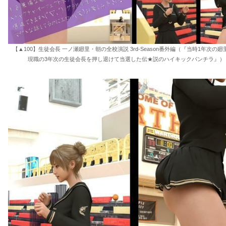
【▲100】生徒会長 一ノ瀬廻里・朝の全校演説 3rd-Season番外編（『当時1年次の
現職の3年次の生徒会長を押し退けて当選した伝★説のハイキックパンチラ』） 