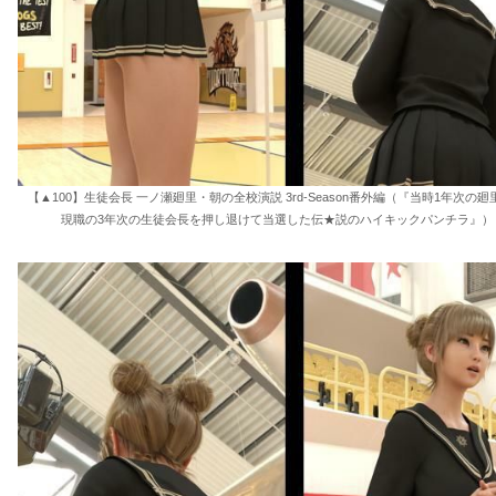
【▲100】生徒会長 一ノ瀬廻里・朝の全校演説 3rd-Season番外編（『当時1年次の
現職の3年次の生徒会長を押し退けて当選した伝★説のハイキックパンチラ』） 