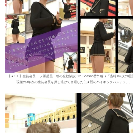
【▲100】生徒会長 一ノ瀬廻里・朝の全校演説 3rd-Season番外編（『当時1年次の
現職の3年次の生徒会長を押し退けて当選した伝★説のハイキックパンチラ』） 