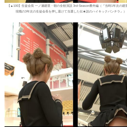
【▲100】生徒会長 一ノ瀬廻里・朝の全校演説 3rd-Season番外編（『当時1年次の
現職の3年次の生徒会長を押し退けて当選した伝★説のハイキックパンチラ』） 