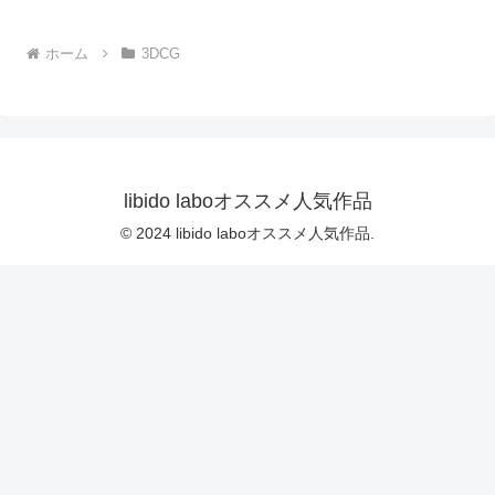
る・ダンスVer.3:Vol.04『た
ギャルNo.1」巨根ガン突き
だの話題作りとのことで電源
乗位反り観音SEX＋中出し
ホーム
3DCG
OFF（のはず）のカメラが4
精動画2本セット★都内新築
台、ローアングルから彼女の
物件編★｜d_769174
スカート内を覗き込むように
設置されている:PV04_パン
ストの下に純白Tバックパン
ティで扇風機風チラ』｜
d_700922
libido laboオススメ人気作品
© 2024 libido laboオススメ人気作品.