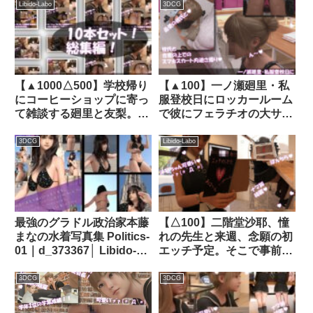
トの中）を何者かに盗撮さ
Libido-Labo
Libido-Labo
3DCG
れる（PV06:サテン地ピン
クヒョウ柄パンティ）｜
d_336883│ Libido-Labo
【▲1000△500】学校帰り
【▲100】一ノ瀬廻里・私
にコーヒーショップに寄っ
服登校日にロッカールーム
て雑談する廻里と友梨。
で彼にフェラチオの大サー
（＃021〜030の10本入り
ビスをする:PV03（サテン
お得な総集編！）｜
地ピンク水玉柄パンティ）
3DCG
Libido-Labo
d_308621│ Libido-Labo
｜d_765588
最強のグラドル政治家本藤
【△100】二階堂沙耶、憧
まなの水着写真集 Politics-
れの先生と来週、念願の初
01｜d_373367│ Libido-
エッチ予定。そこで事前学
Labo
習する＃17『友梨に借りた
SEXマニュアル本「女性の
3DCG
3DCG
バイブによる自慰行為につ
いて」』｜d_321696│