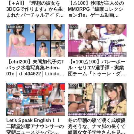
【＋All】『理想の彼女を
【△100】沙耶が主人公の
3DCGで作ります』から生
MMORPG『編隊コレクシ
まれたバーチャルアイドル
ョン:Re』ゲーム動画
「一ノ瀬廻里（いちのせめ
（Vol.16:ゾンビの集団によ
ぐり）」のグラドル撮影風
るレ○プ被害に遭ってしま
Libido-Labo
3DCG
写真集:Gradol_06｜
う:駅弁ファックおっぱい
d_278237│ Libido-Labo
丸出し）｜d_752762
【chrl200】東間加代子のT
【●100△100】バレーボー
バック水着写真集-Eden-
ル・セリエV選手譚・実業
01c｜d_404622│ Libido-
団チーム『トゥーレ・ダイ
Labo
ナマイトバスターズ』のエ
ースアタッカー、古舘友梨
3DCG
3DCG
に肉体関係を迫る御手洗保
守会長の狼藉セクハラ強●
の様子（01:上半身純白ブ
ラ・正常位）｜d_507688│
Libido-Labo
Let’s Speak English！！
冬の早朝の駅で凄く成績優
二階堂沙耶アナウンサーの
秀そうな、ナマ脚の長くて
変態ニュースジャパン
綺麗な女子学生さんを見か