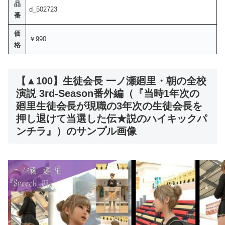
品
d_502723
番
価
￥990
格
【▲100】生徒会長 一ノ瀬廻里・朝の全校
演説 3rd-Season番外編（『当時1年次の
廻里生徒会長が現職の3年次の生徒会長を
押し退けて当選した伝★説のハイキックパ
ンチラ』）のサンプル画像