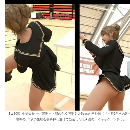
【▲100】生徒会長 一ノ瀬廻里・朝の全校演説 3rd-Season番外編（『当時1年次の
現職の3年次の生徒会長を押し退けて当選した伝★説のハイキックパンチラ』） 