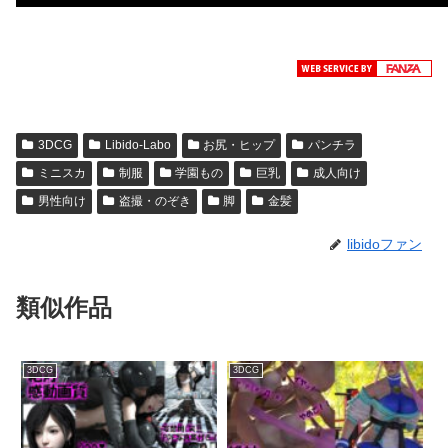
3DCG
Libido-Labo
お尻・ヒップ
パンチラ
ミニスカ
制服
学園もの
巨乳
成人向け
男性向け
盗撮・のぞき
脚
金髪
libidoファン
類似作品
3DCG
3DCG