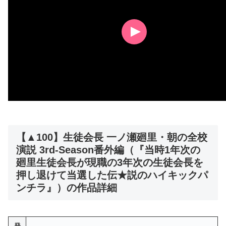
【▲100】生徒会長 一ノ瀬廻里・朝の全校
演説 3rd-Season番外編（『当時1年次の
廻里生徒会長が現職の3年次の生徒会長を
押し退けて当選した伝★説のハイキックパ
ンチラ』）の作品詳細
発