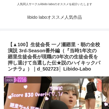
人気同人サークルlibido laboのオススメを紹介いたします
libido laboオススメ人気作品
【▲100】生徒会長 一ノ瀬廻里・朝の全校
演説 3rd-Season番外編（『当時1年次の
廻里生徒会長が現職の3年次の生徒会長を
押し退けて当選した伝★説のハイキックパ
ンチラ』）｜d_502723│ Libido-Labo
3DCG