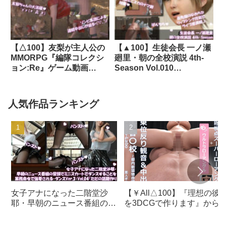
【△100】友梨が主人公の
【▲100】生徒会長 一ノ瀬
MMORPG『編隊コレクシ
廻里・朝の全校演説 4th-
ョン:Re』ゲーム動画
Season Vol.010
（Vol.04:ゾンビの集団によ
English（『パンティの歴
るレ○プ被害に遭ってしま
史について_その01』（英
う:3Pフェラ）｜d_722532
語版）:サテン地水色ド派
人気作品ランキング
手肉食ギャルパンティ編）
｜d_722534
女子アナになった二階堂沙
【￥All△100】『理想の彼
耶・早朝のニュース番組の冒
を3DCGで作ります』から
頭でミニスカートでダンスす
まれたバーチャルアイドル
ることを業務命令で強要され
「もっと！ローアングル素