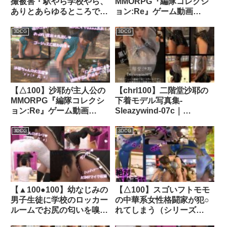
撮被害・駅やら学校やら、
MMORPG『編隊コレクシ
ありとあらゆるところでス
ョン:Re』ゲーム動画
カート内を盗撮されまくり
（Vol.21〜30:ゾンビの集
ヌけるパンチラ動画として
団によるレ○プ被害に遭っ
3DCG
3DCG
ネット上の卑猥な動画サイ
てしまう:おっぱい丸出し
トで販売されている件（盗
10本セット総集編）｜
撮に気付くシリーズ03:演
d_759616
説を真下から盗撮）｜
d_301166│ Libido-Labo
【△100】沙耶が主人公の
【chrl100】二階堂沙耶の
MMORPG『編隊コレクシ
下着モデル写真集-
ョン:Re』ゲーム動画
Sleazywind-07c｜
（Vol.20:ゾンビの集団によ
d_691678
るレ○プ被害に遭ってしま
3DCG
3DCG
う:座位バックでおっぱい
丸出し2）｜d_754128
【▲100●100】幼なじみの
【△100】スゴいフトモモ
男子生徒に学校のロッカー
の中華系女性格闘家が犯○
ルームでお尻の匂いを嗅が
れてしまう（シリーズ
れているところ（とスカー
09:3P2穴）｜d_278764│