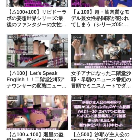
【△100●100】リビドーラ
【▲100】超・筋肉質なモ
ボの妄想世界シリーズ:最
デル兼女性格闘家が犯○れ
後のファンタジーの女性格
てしまう（シリーズ05:全
闘家＃11｜d_231414│
裸正常位）｜d_285287│
Libido-Labo
Libido-Labo
3DCG
3DCG
【△100】Let’s Speak
女子アナになった二階堂沙
English！！二階堂沙耶ア
耶・早朝のニュース番組の
ナウンサーの変態ニュース
冒頭でミニスカートでダン
ジャパン（Hentai News
スすることを業務命令で強
Japan）＃011-J日本語版
要される:Vol.001『ただの
3DCG
3DCG
［台風接近！暴風警戒警報
話題作りとのことで電源
発令！その現場をリポー
OFF（のはず）のカメラが
ト！］｜d_436598│
4台、ローアングルから彼
Libido-Labo
女のスカート内を覗き込む
ように設置されている』｜
【△100▲100】廻里の盗
【△500】沙耶が主人公の
d_679509