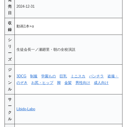
売
2024-12-31
日
収
動画1本+α
録
シ
リ
生徒会長一ノ瀬廻里・朝の全校演説
ー
ズ
ジ
ャ
3DCG
制服
学園もの
巨乳
ミニスカ
パンチラ
盗撮・
ン
のぞき
お尻・ヒップ
脚
金髪
男性向け
成人向け
ル
サ
ー
Libido-Labo
ク
ル