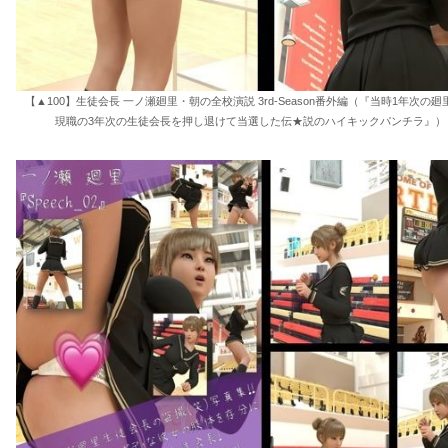
【▲100】生徒会長 一ノ瀬廻里・朝の全校演説 3rd-Season番外編（『当時1年次の
現職の3年次の生徒会長を押し退けて当選した伝★説のハイキックパンチラ』） 