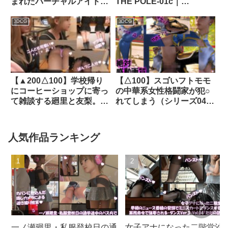
まれたバーチャルアイドル
THE POLE-01c｜
「一ノ瀬廻里（いちのせめ
d_713476
ぐり）」のグラドル撮影風
3DCG
3DCG
写真集:Gradol_75｜
d_327455│ Libido-Labo
【▲200△100】学校帰り
【△100】スゴいフトモモ
にコーヒーショップに寄っ
の中華系女性格闘家が犯○
て雑談する廻里と友梨。
れてしまう（シリーズ04:
（028:廻里:痴●被害に遭う
横バック）｜d_277632│
その頻度について）｜
Libido-Labo
d_306573│ Libido-Labo
人気作品ランキング
一ノ瀬廻里・私服登校日の通
女子アナになった二階堂沙