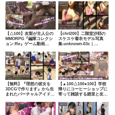
ースアタッカー、古舘友梨
ぐり）」のグラドル撮影風
3DCG
3DCG
に肉体関係を迫る御手洗保
写真集:Gradol_85｜
守会長の狼藉セクハラ強●
d_337702│ Libido-Labo
の様子（03:上半身純白ブ
ラ・駅弁ファック）｜
d_511934│ Libido-Labo
【△100】友梨が主人公の
【chrl200】二階堂沙耶の
MMORPG『編隊コレクシ
スケスケ着衣モデル写真
ョン:Re』ゲーム動画
集-unknown-03c｜
（Vol.07:ゾンビの集団によ
d_483796│ Libido-Labo
るレ○プ被害に遭ってしま
3DCG
3DCG
う:駅弁ファック）｜
d_723978
【無料】『理想の彼女を
【▲100△100●100】学校
3DCGで作ります』から生
帰りにコーヒーショップに
まれたバーチャルアイドル
寄って雑談する廻里と友
「一ノ瀬廻里（いちのせめ
梨。2025シリーズ（011:
ぐり）」の女子バレーユニ
沙耶までもが盗撮師の餌食
3DCG
3DCG
フォーム風写真
になり、友梨の知人の男子
集:Volley_Fighter_01｜
生徒がその沙耶のパンチラ