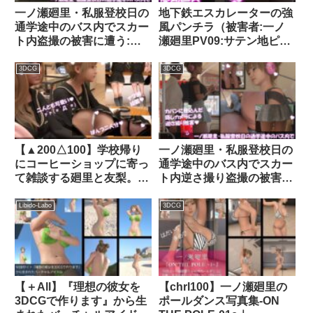
一ノ瀬廻里・私服登校日の
地下鉄エスカレーターの強
通学途中のバス内でスカー
風パンチラ（被害者:一ノ
ト内盗撮の被害に遭う:居
瀬廻里PV09:サテン地ピン
眠り版PV03（サテン地ピ
クヒョウ柄パンティ）｜
ンク豹柄ギャルパンティ）
d_304511│ Libido-Labo
3DCG
3DCG
｜d_749184
【▲200△100】学校帰り
一ノ瀬廻里・私服登校日の
にコーヒーショップに寄っ
通学途中のバス内でスカー
て雑談する廻里と友梨。
ト内逆さ撮り盗撮の被害に
（018:精液を口に含んで垂
遭う:フロント版PV03（サ
らすかのようなセクシーな
テン黒地ピンク水玉パンテ
Libido-Labo
3DCG
撮影の現場について）｜
ィ）｜d_736878
d_298455│ Libido-Labo
【＋All】『理想の彼女を
【chrl100】一ノ瀬廻里の
3DCGで作ります』から生
ポールダンス写真集-ON