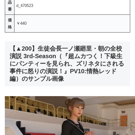
品
d_470523
番
価
￥440
格
【▲200】生徒会長一ノ瀬廻里・朝の全校
演説 3rd-Season（『超ムカつく！下級生
にパンティーを見られ、ズリネタにされる
事件に怒りの演説！』PV10:情熱レッド
編）のサンプル画像