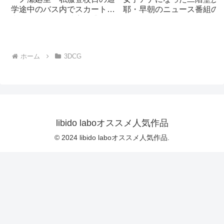
学途中のバス内でスカート内
耶・早朝のニュース番組の
逆さ撮り盗撮の被害に遭
頭でミニスカートでダンス
う:PV01（サテン地ピンク水
ることを業務命令で強要さ
玉パンティ）｜d_730832
る・ダンスVer.3:Vol.04『た
だの話題作りとのことで電
ホーム
3DCG
OFF（のはず）のカメラが4
台、ローアングルから彼女
スカート内を覗き込むよう
設置されている:PV04_パン
ストの下に純白Tバックパン
ティで扇風機風チラ』｜
d_700922
libido laboオススメ人気作品
© 2024 libido laboオススメ人気作品.