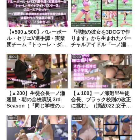
【●500▲500】バレーボー
『理想の彼女を3DCGで作
ル・セリエV選手譚・実業
ります』から生まれたバー
団チーム『トゥーレ・ダイ
チャルアイドル「一ノ瀬廻
ナマイトバスターズ』のエ
里（いちのせめぐり）」の
ースアタッカー、一ノ瀬廻
陸上競技風写真
3DCG
3DCG
里に肉体関係を迫る御手洗
集:Uniform_08｜
保守会長の狼藉セクハラ強
d_761222
●の様子（01〜05までの五
本セット！）｜d_483377│
Libido-Labo
【▲200】生徒会長一ノ瀬
【▲100】一ノ瀬廻里生徒
廻里・朝の全校演説 3rd-
会長、ブラック校則の改正
Season（『同じ学校の生
に挑む。（演説022:女子ロ
徒にお尻に発射され、大憤
ッカールームで使用済みコ
慨！！パンティー返せ〜』
ンドームが発見されたこと
3DCG
3DCG
PV18:ニーソに黒パンティ
について）｜d_319485│
ー編）｜d_481526│
Libido-Labo
Libido-Labo