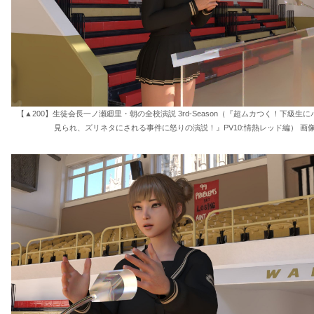
【▲200】生徒会長一ノ瀬廻里・朝の全校演説 3rd-Season（『超ムカつく！下級生
見られ、ズリネタにされる事件に怒りの演説！』PV10:情熱レッド編） 画像