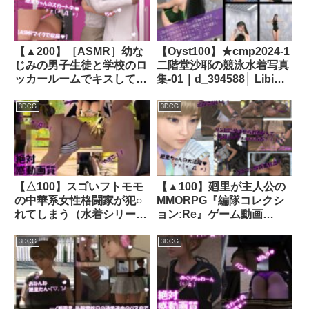
d_466760zero│ Libido-
盗撮動画でヌきまくったと
Labo
いうことを聞いた件）｜
d_701390
【▲200】［ASMR］幼な
【Oyst100】★cmp2024-1
じみの男子生徒と学校のロ
二階堂沙耶の競泳水着写真
ッカールームでキスしてい
集-01｜d_394588│ Libido-
るところ（とスカートの
Labo
中）を何者かに盗撮される
3DCG
3DCG
（PV09:ピンクハートのパ
ンティー）｜d_322014│
Libido-Labo
【△100】スゴいフトモモ
【▲100】廻里が主人公の
の中華系女性格闘家が犯○
MMORPG『編隊コレクシ
れてしまう（水着シリーズ
ョン:Re』ゲーム動画
05:3Pフェラ）｜
（Vol.14:ゾンビの集団によ
d_281143│ Libido-Labo
るレ○プ被害に遭ってしま
3DCG
3DCG
う:正常位でおっぱい丸出
し2！！）｜d_713336