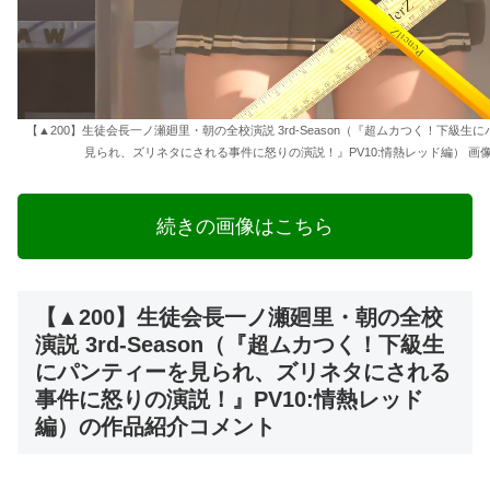
【▲200】生徒会長一ノ瀬廻里・朝の全校演説 3rd-Season（『超ムカつく！下級生
見られ、ズリネタにされる事件に怒りの演説！』PV10:情熱レッド編） 画像
続きの画像はこちら
【▲200】生徒会長一ノ瀬廻里・朝の全校
演説 3rd-Season（『超ムカつく！下級生
にパンティーを見られ、ズリネタにされる
事件に怒りの演説！』PV10:情熱レッド
編）の作品紹介コメント