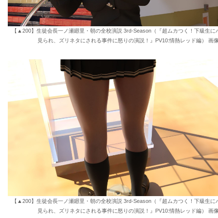
【▲200】生徒会長一ノ瀬廻里・朝の全校演説 3rd-Season（『超ムカつく！下級生
見られ、ズリネタにされる事件に怒りの演説！』PV10:情熱レッド編） 画像
【▲200】生徒会長一ノ瀬廻里・朝の全校演説 3rd-Season（『超ムカつく！下級生
見られ、ズリネタにされる事件に怒りの演説！』PV10:情熱レッド編） 画像