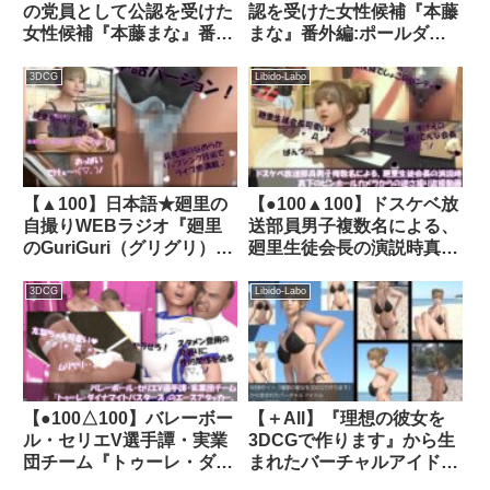
の党員として公認を受けた
認を受けた女性候補『本藤
女性候補『本藤まな』番外
まな』番外編:ポールダン
編:生パンハイキック・
ス・PV01（白サテン地ハ
PV01（純白Tバックパンテ
ート柄パンティ編）｜
3DCG
Libido-Labo
ィ編）｜d_346832│
d_326805│ Libido-Labo
Libido-Labo
【▲100】日本語★廻里の
【●100▲100】ドスケベ放
自撮りWEBラジオ『廻里
送部員男子複数名による、
のGuriGuri（グリグリ）
廻里生徒会長の演説時真下
5thシーズン』＃009:！
のピンホールカメラからの
ASMRマイクでカップルの
逆さ撮り盗撮動画ライブ鑑
3DCG
Libido-Labo
ちょっとエッチな『ピンク
賞の様子（Vol.007:私服演
ローターであちこち彼氏に
説で盗撮されたフルバック
弄ばれる』体験を再現
パンティ・わたしの弁当箱
★［日本語バージョン
に精液出した奴出て来い
（ASMRパートも日本
（怒））｜d_682028
【●100△100】バレーボー
【＋All】『理想の彼女を
語！）］｜d_695900
ル・セリエV選手譚・実業
3DCGで作ります』から生
団チーム『トゥーレ・ダイ
まれたバーチャルアイドル
ナマイトバスターズ』のエ
「一ノ瀬廻里（いちのせめ