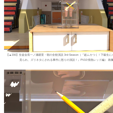
【▲200】生徒会長一ノ瀬廻里・朝の全校演説 3rd-Season（『超ムカつく！下級生
見られ、ズリネタにされる事件に怒りの演説！』PV10:情熱レッド編） 画像