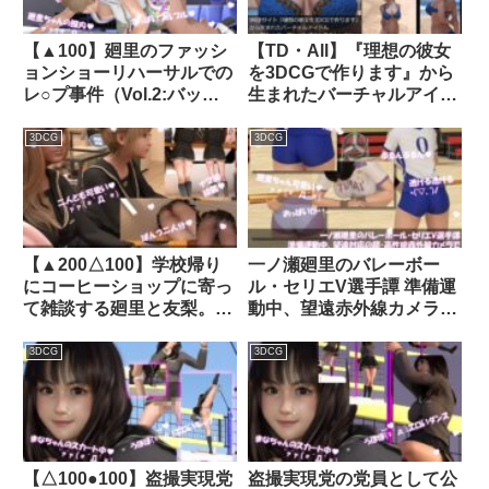
【▲100】廻里のファッシ
【TD・All】『理想の彼女
ョンショーリハーサルでの
を3DCGで作ります』から
レ○プ事件（Vol.2:バッ
生まれたバーチャルアイド
ク）｜d_310730│ Libido-
ル「水野シルヴィア」の写
Labo
真集:Sylvia-03（シルヴィ
3DCG
3DCG
ア03）｜d_201136│
Libido-Labo
【▲200△100】学校帰り
一ノ瀬廻里のバレーボー
にコーヒーショップに寄っ
ル・セリエV選手譚 準備運
て雑談する廻里と友梨。
動中、望遠赤外線カメラで
（023:試験期間中など、彼
ユニフォームが透ける状態
氏に直接会えない時のテレ
で下着を透視・さらにズー
3DCG
3DCG
フォンSEXについて）｜
ムで盗撮される（BV02純
d_300876│ Libido-Labo
白下着-後ろ側）｜
d_474790│ Libido-Labo
【△100●100】盗撮実現党
盗撮実現党の党員として公