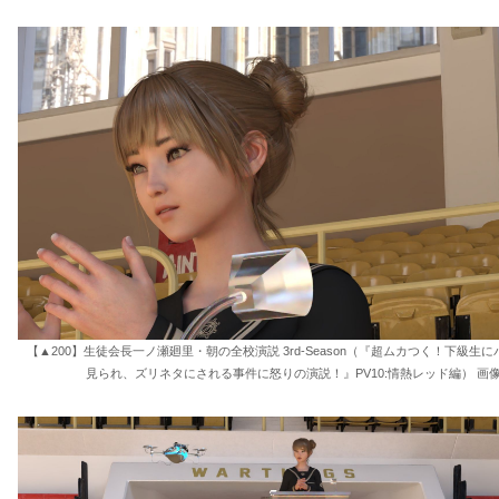
【▲200】生徒会長一ノ瀬廻里・朝の全校演説 3rd-Season（『超ムカつく！下級生
見られ、ズリネタにされる事件に怒りの演説！』PV10:情熱レッド編） 画像