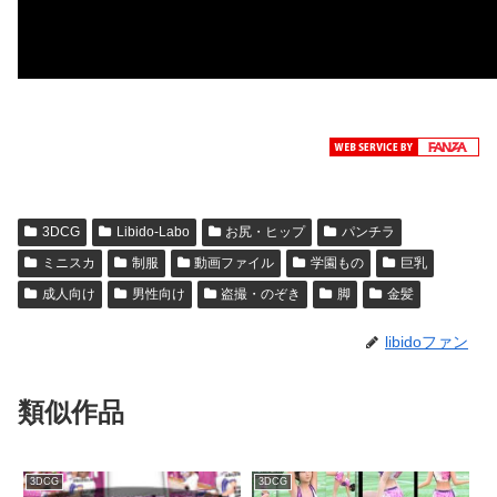
3DCG
Libido-Labo
お尻・ヒップ
パンチラ
ミニスカ
制服
動画ファイル
学園もの
巨乳
成人向け
男性向け
盗撮・のぞき
脚
金髪
libidoファン
類似作品
3DCG
3DCG