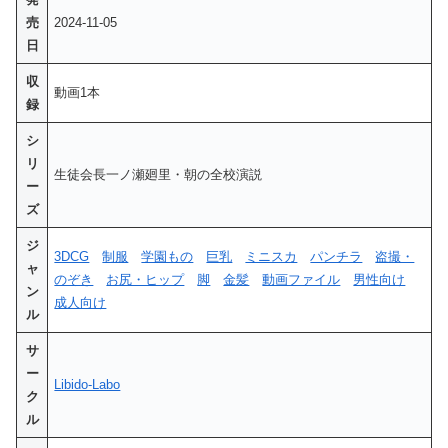
売
2024-11-05
日
収
動画1本
録
シ
リ
生徒会長一ノ瀬廻里・朝の全校演説
ー
ズ
ジ
3DCG
制服
学園もの
巨乳
ミニスカ
パンチラ
盗撮・
ャ
のぞき
お尻・ヒップ
脚
金髪
動画ファイル
男性向け
ン
成人向け
ル
サ
ー
Libido-Labo
ク
ル