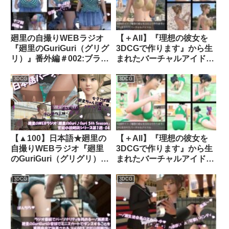
でスカート内を盗撮される
4台、ローアングルから彼
被害に遭う（PV10:廻里-紫
女のスカート内を覗き込む
Tバック＆友梨-水色Tバッ
ように設置されてい
廻里の自撮りWEBラジオ
【＋All】『理想の彼女を
クパンティ）｜d_327248│
る:PV09_サテン地ピンク
『廻里のGuriGuri（グリグ
3DCGで作ります』から生
Libido-Labo
水玉フルバックパンティで
リ）』番外編＃002:ブラチ
まれたバーチャルアイドル
扇風機風チラ』｜
ラハプニング♪｜
「一ノ瀬廻里（いちのせめ
d_687095
d_393097│ Libido-Labo
ぐり）」のグラドル撮影風
3DCG
3DCG
写真集:Gradol_35｜
d_290560│ Libido-Labo
【▲100】日本語★廻里の
【＋All】『理想の彼女を
自撮りWEBラジオ『廻里
3DCGで作ります』から生
のGuriGuri（グリグリ）
まれたバーチャルアイドル
5thシーズン』官能小説朗
「一ノ瀬廻里（いちのせめ
読＃第1週_その4:女子テニ
ぐり）」のアスリート風写
3DCG
3DCG
ス部の女王のスカート内を
真集:Athlete _04｜
盗撮したことがバレ
d_292547│ Libido-Labo
て・・。〜情の揺らぎ〜｜
d_736065