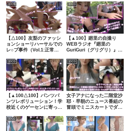
薄い水色・大人びたフルバ
中）を何者かに盗撮される
3DCG
3DCG
ックパンティ）｜
（PV27:水色ヒョウ柄パン
d_776244
ティーと黒パンスト）｜
d_338791│ Libido-Labo
【△100】友梨のファッシ
【▲100】廻里の自撮り
ョンショーリハーサルでの
WEBラジオ『廻里の
レ○プ事件（Vol.1:正常
GuriGuri（グリグリ）』＃
位）｜d_314820│ Libido-
005:女性の男性器の呼称の
Labo
どれに萌える？？｜
3DCG
3DCG
d_355172│ Libido-Labo
【▲100△100】パンツパ
女子アナになった二階堂沙
ンツレボリューション！学
耶・早朝のニュース番組の
校近くのゲーセンに寄って
冒頭でミニスカートでダン
ダンスゲームに興じる廻里
スすることを業務命令で強
と友梨。ところがゲーム筐
要される:Vol.009『ただの
3DCG
3DCG
体に真下から隠しカメラが
話題作りとのことで電源
仕掛けられており、ダブル
OFF（のはず）のカメラが