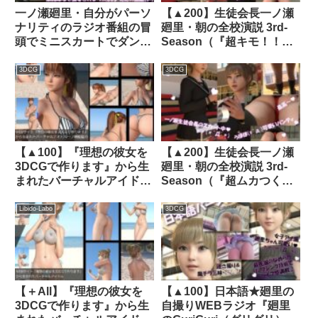
一ノ瀬廻里・自分がパーソ
【▲200】生徒会長一ノ瀬
ナリティのラジオ番組の冒
廻里・朝の全校演説 3rd-
頭でミニスカートでダンス
Season（『超キモ！！パ
することを業務命令で強要
ンチラ盗撮のレビューサイ
される:Vol.003『ただの話
トを発見して怒りの演
3DCG
3DCG
題作りとのことで電源
説！』PV09:ピンク水玉
OFF（のはず）のカメラが
編）｜d_470156│ Libido-
4台、ローアングルから彼
Labo
女のスカート内を覗き込む
ように設置されている（水
【▲100】『理想の彼女を
【▲200】生徒会長一ノ瀬
玉柄黒サテン地パンティ』
3DCGで作ります』から生
廻里・朝の全校演説 3rd-
｜d_708543
まれたバーチャルアイドル
Season（『超ムカつく！
「一ノ瀬廻里」（イチノセ
下級生にパンティーを見ら
メグリ）の写真
れ、ズリネタにされる事件
Libido-Labo
3DCG
集:MeguCos_002｜
に怒りの演説！』PV10:情
d_235400│ Libido-Labo
熱レッド編）｜d_470523│
Libido-Labo
【＋All】『理想の彼女を
【▲100】日本語★廻里の
3DCGで作ります』から生
自撮りWEBラジオ『廻里