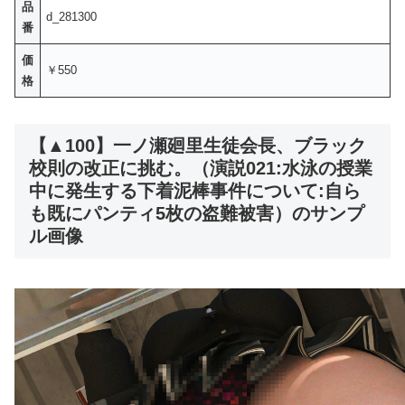
品
d_281300
番
価
￥550
格
【▲100】一ノ瀬廻里生徒会長、ブラック
校則の改正に挑む。（演説021:水泳の授業
中に発生する下着泥棒事件について:自ら
も既にパンティ5枚の盗難被害）のサンプ
ル画像