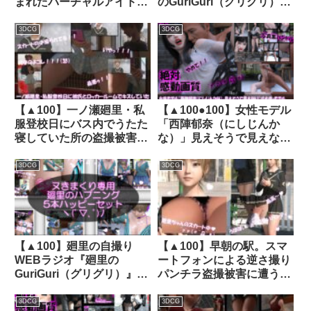
まれたバーチャルアイドル
のGuriGuri（グリグリ）
「一ノ瀬廻里（いちのせめ
5thシーズン』＃018:女性
ぐり）」のグラドル撮影風
の間でインナーパンツ付き
3DCG
3DCG
写真集:Gradol_62｜
スカートが大流行している
d_313864│ Libido-Labo
件について_02_スゴい風
チラ［日本語バージョン］
｜d_722890
【▲100】一ノ瀬廻里・私
【▲100●100】女性モデル
服登校日にバス内でうたた
「西陣郁奈（にしじんか
寝していた所の盗撮被害動
な）」見えそうで見えない
画の確認を強いられる（サ
『寸止め』モデルとしてバ
テン地緑色の柄パンティ）
ズり出していた彼女だった
3DCG
3DCG
｜d_769154
が、御手洗保守の悪徳事務
所の毒牙に掛かり、撮影後
にレ○プされてしまう。
（シリーズ08:モデル衣装
のまま横バック）｜
【▲100】廻里の自撮り
【▲100】早朝の駅。スマ
d_288397│ Libido-Labo
WEBラジオ『廻里の
ートフォンによる逆さ撮り
GuriGuri（グリグリ）』番
パンチラ盗撮被害に遭う廻
外編＃01-05の5本セット:
里（PV08:ピンクヒョウ柄
ダンス胸元ガバガバの上着
サテン地パンティ編）｜
3DCG
3DCG