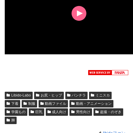
Libido-Labo
お尻・ヒップ
パンチラ
ミニスカ
下着
制服
動画ファイル
動画・アニメーション
学園もの
巨乳
成人向け
男性向け
盗撮・のぞき
脚