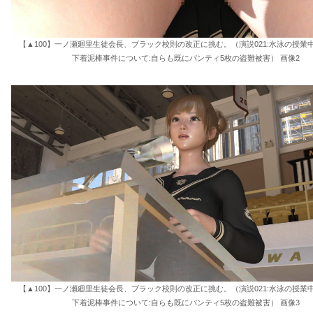
【▲100】一ノ瀬廻里生徒会長、ブラック校則の改正に挑む。（演説021:水泳の授業
下着泥棒事件について:自らも既にパンティ5枚の盗難被害） 画像2
【▲100】一ノ瀬廻里生徒会長、ブラック校則の改正に挑む。（演説021:水泳の授業
下着泥棒事件について:自らも既にパンティ5枚の盗難被害） 画像3