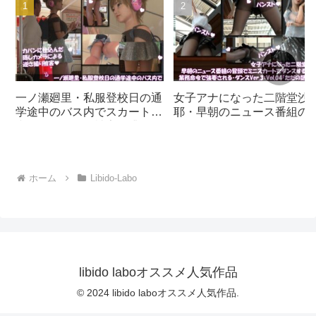
一ノ瀬廻里・私服登校日の通
女子アナになった二階堂沙
学途中のバス内でスカート内
耶・早朝のニュース番組の
逆さ撮り盗撮の被害に遭
頭でミニスカートでダンス
う:PV01（サテン地ピンク水
ることを業務命令で強要さ
玉パンティ）｜d_730832
る・ダンスVer.3:Vol.04『た
だの話題作りとのことで電
ホーム
Libido-Labo
OFF（のはず）のカメラが4
台、ローアングルから彼女
スカート内を覗き込むよう
設置されている:PV04_パン
ストの下に純白Tバックパン
ティで扇風機風チラ』｜
d_700922
libido laboオススメ人気作品
© 2024 libido laboオススメ人気作品.