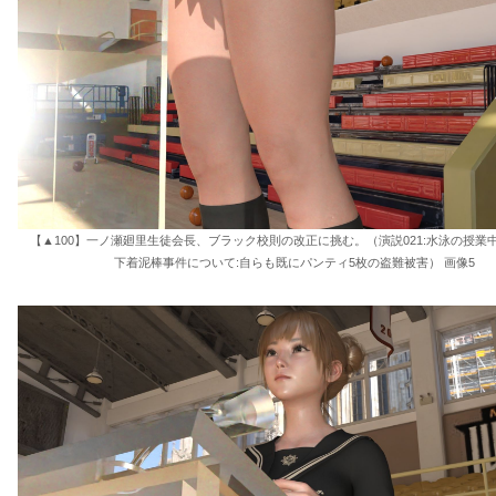
【▲100】一ノ瀬廻里生徒会長、ブラック校則の改正に挑む。（演説021:水泳の授業
下着泥棒事件について:自らも既にパンティ5枚の盗難被害） 画像5