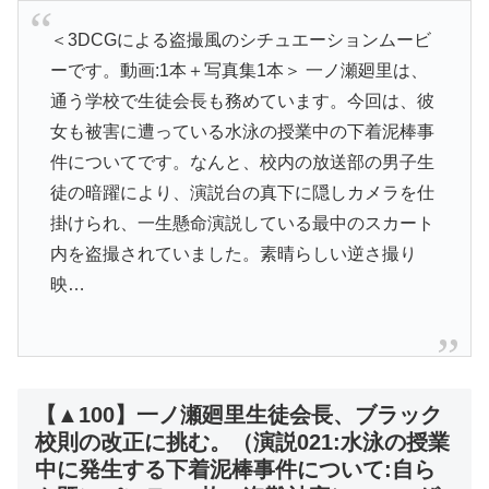
＜3DCGによる盗撮風のシチュエーションムービ
ーです。動画:1本＋写真集1本＞ 一ノ瀬廻里は、
通う学校で生徒会長も務めています。今回は、彼
女も被害に遭っている水泳の授業中の下着泥棒事
件についてです。なんと、校内の放送部の男子生
徒の暗躍により、演説台の真下に隠しカメラを仕
掛けられ、一生懸命演説している最中のスカート
内を盗撮されていました。素晴らしい逆さ撮り
映…
【▲100】一ノ瀬廻里生徒会長、ブラック
校則の改正に挑む。（演説021:水泳の授業
中に発生する下着泥棒事件について:自ら