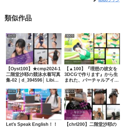
libidoファン
類似作品
3DCG
3DCG
【Oyst100】★cmp2024-1
【▲100】『理想の彼女を
二階堂沙耶の競泳水着写真
3DCGで作ります』から生
集-02｜d_394596│ Libido-
まれた、バーチャルアイド
Labo
ル写真集:Megu_07｜
d_371146│ Libido-Labo
3DCG
3DCG
Let’s Speak English！！
【chrl200】二階堂沙耶の