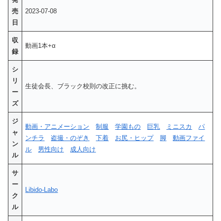
売
2023-07-08
日
収
動画1本+α
録
シ
リ
生徒会長、ブラック校則の改正に挑む。
ー
ズ
ジ
動画・アニメーション
制服
学園もの
巨乳
ミニスカ
パ
ャ
ンチラ
盗撮・のぞき
下着
お尻・ヒップ
脚
動画ファイ
ン
ル
男性向け
成人向け
ル
サ
ー
Libido-Labo
ク
ル