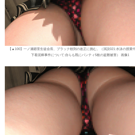
【▲100】一ノ瀬廻里生徒会長、ブラック校則の改正に挑む。（演説021:水泳の授業
下着泥棒事件について:自らも既にパンティ5枚の盗難被害） 画像1