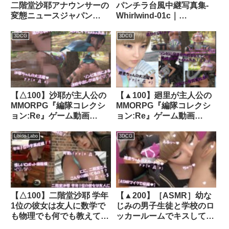
二階堂沙耶アナウンサーの
パンチラ台風中継写真集-
変態ニュースジャパン
Whirlwind-01c｜
（Hentai News Japan）番
d_440884│ Libido-Labo
外編＃001［深夜残業パン
3DCG
3DCG
チラ］PV01｜d_413145│
Libido-Labo
【△100】沙耶が主人公の
【▲100】廻里が主人公の
MMORPG『編隊コレクシ
MMORPG『編隊コレクシ
ョン:Re』ゲーム動画
ョン:Re』ゲーム動画
（Vol.07:ゾンビの集団によ
（Vol.19:ゾンビの集団によ
るレ○プ被害に遭ってしま
るレ○プ被害に遭ってしま
Libido-Labo
3DCG
う:密着騎乗位）｜
う:背面座位でおっぱい丸
d_748841
出し2！！）｜d_715209
【△100】二階堂沙耶 学年
【▲200】［ASMR］幼な
1位の彼女は友人に数学で
じみの男子生徒と学校のロ
も物理でも何でも教えてあ
ッカールームでキスしてい
げる優しい女性。（PV12:
るところ（とスカートの