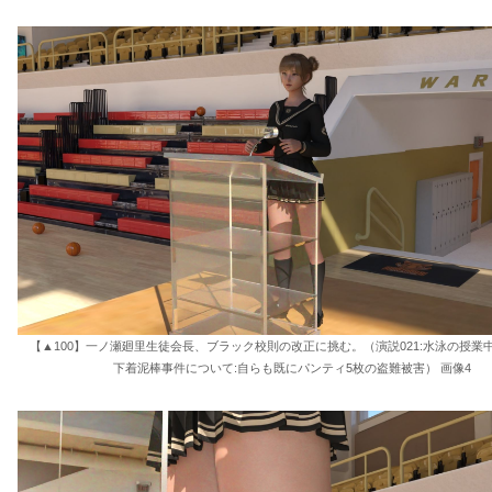
【▲100】一ノ瀬廻里生徒会長、ブラック校則の改正に挑む。（演説021:水泳の授業
下着泥棒事件について:自らも既にパンティ5枚の盗難被害） 画像4