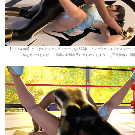
【△100●100】どこぞのアジアンビューティな格闘家。アングラのレ○プデスマッチ
前を売るつもりが・・強豪の対戦相手にヤられてしまう。（正常位編） 画像