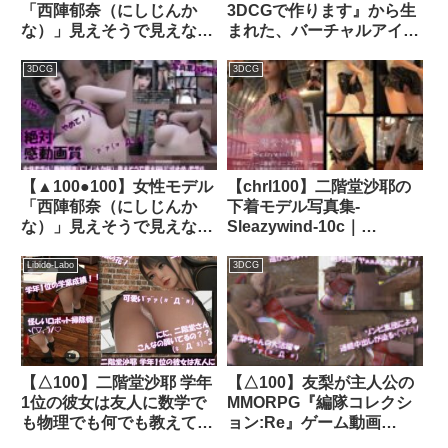
「西陣郁奈（にしじんか
3DCGで作ります』から生
な）」見えそうで見えない
まれた、バーチャルアイド
『寸止め』モデルとしてバ
ル写真集:Megu_02｜
ズり出していた彼女だった
d_365322│ Libido-Labo
3DCG
3DCG
が、御手洗保守の悪徳事務
所の毒牙に掛かり、撮影後
にレ○プされてしまう。
（シリーズ全39本総集編）
｜d_293146│ Libido-Labo
【▲100●100】女性モデル
【chrl100】二階堂沙耶の
「西陣郁奈（にしじんか
下着モデル写真集-
な）」見えそうで見えない
Sleazywind-10c｜
『寸止め』モデルとしてバ
d_695380
ズり出していた彼女だった
Libido-Labo
3DCG
が、御手洗保守の悪徳事務
所の毒牙に掛かり、撮影後
にレ○プされてしまう。
（下着姿にひんむかれて犯
○れる:06-横バック）｜
【△100】二階堂沙耶 学年
【△100】友梨が主人公の
d_291386│ Libido-Labo
1位の彼女は友人に数学で
MMORPG『編隊コレクシ
も物理でも何でも教えてあ
ョン:Re』ゲーム動画
げる優しい女性。（PV16:
（Vol.08:ゾンビの集団によ