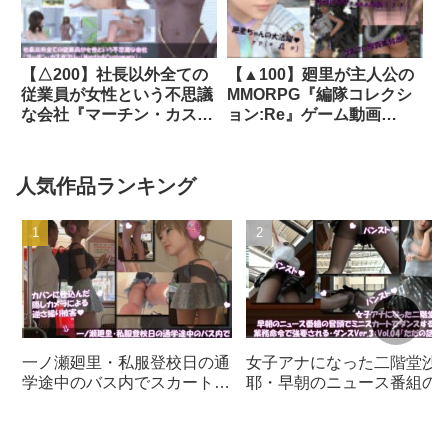
【△200】社長以外全ての
【▲100】廻里が主人公の
従業員が女性という不思議
MMORPG『編隊コレクシ
な会社『マーチン・カスタ
ョン:Re』ゲーム動画
マリー（Martin＆
（Vol.12:ゾンビの集団によ
Customary；）』女部長
るレ○プ被害に遭ってしま
の東間加代子はガチのレズ
う:バックでおっぱい丸出
人気作品ランキング
ビアンでディルドを装着し
し！！）｜d_712651
て後輩女性社員を貪り喰っ
ていた（レズSEX・友梨・
男女交替・横バック）｜
d_229741│ Libido-Labo
一ノ瀬廻里・私服登校日の通
女子アナになった二階堂沙
学途中のバス内でスカート内
耶・早朝のニュース番組の
逆さ撮り盗撮の被害に遭
頭でミニスカートでダンス
う:PV01（サテン地ピンク水
ることを業務命令で強要さ
玉パンティ）｜d_730832
る・ダンスVer.3:Vol.04『た