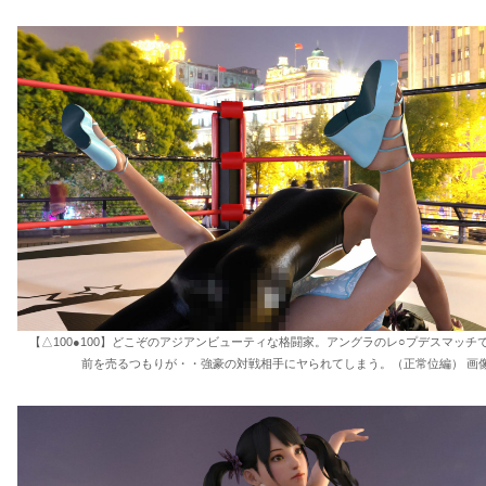
【△100●100】どこぞのアジアンビューティな格闘家。アングラのレ○プデスマッチ
前を売るつもりが・・強豪の対戦相手にヤられてしまう。（正常位編） 画像