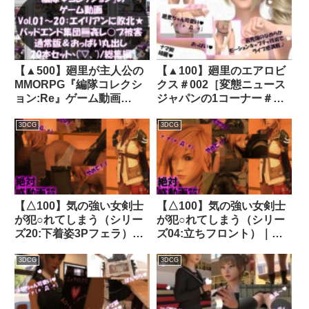
d_772480
【▲500】廻里が主人公の
【▲100】廻里のエアロビ
MMORPG『編隊コレクシ
クス＃002［変態ニュース
ョン:Re』ゲーム動画
ジャパンの1コーナー＃髪
（Vol.01-20までの20本セ
型バリエーション2］｜
ット総集編！:通常版＆お
d_433274│ Libido-Labo
3DCG
3DCG
っぱい丸出しでゾンビの集
団によるレ○プ被害に遭っ
てしまう×20｜d_715653
【△100】気の強い女剣士
【△100】気の強い女剣士
が犯○れてしまう（シリー
が犯○れてしまう（シリー
ズ20:下着姿3Pフェラ）｜
ズ04:立ちフロント）｜
d_275545│ Libido-Labo
d_270417│ Libido-Labo
3DCG
3DCG