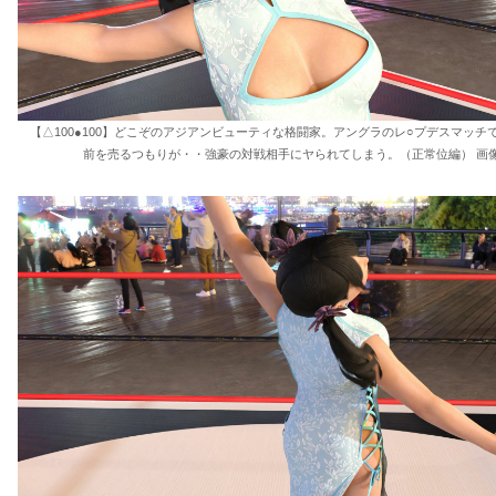
【△100●100】どこぞのアジアンビューティな格闘家。アングラのレ○プデスマッチ
前を売るつもりが・・強豪の対戦相手にヤられてしまう。（正常位編） 画像