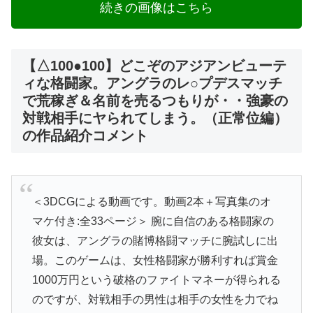
続きの画像はこちら
【△100●100】どこぞのアジアンビューテ
ィな格闘家。アングラのレ○プデスマッチ
で荒稼ぎ＆名前を売るつもりが・・強豪の
対戦相手にヤられてしまう。（正常位編）
の作品紹介コメント
＜3DCGによる動画です。動画2本＋写真集のオ
マケ付き:全33ページ＞ 腕に自信のある格闘家の
彼女は、アングラの賭博格闘マッチに腕試しに出
場。このゲームは、女性格闘家が勝利すれば賞金
1000万円という破格のファイトマネーが得られる
のですが、対戦相手の男性は相手の女性を力でね