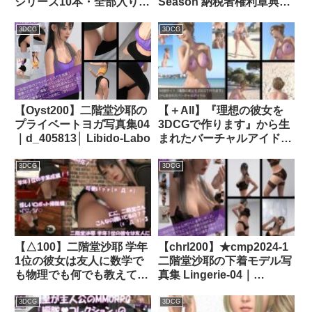
シリーズ10本・全部入り総
Season 納税者権利章典シ
集編パック）｜d_275696│
リーズ Vol.00 to 10
Libido-Labo
English（序章00からパン
3DCG
3DCG
ティバリエーション10本セ
ット総集編）｜d_745880
【Oyst200】二階堂沙耶の
【＋All】『理想の彼女を
プライベートヨガ写真集04
3DCGで作ります』から生
｜d_405813│ Libido-Labo
まれたバーチャルアイドル
「一ノ瀬廻里（いちのせめ
ぐり）」のグラドル撮影風
3DCG
3DCG
写真集:Gradol_25｜
d_285282│ Libido-Labo
【△100】二階堂沙耶 学年
【chrl200】★cmp2024-1
1位の彼女は友人に数学で
二階堂沙耶の下着モデル写
も物理でも何でも教えてあ
真集 Lingerie-04｜
げる優しい女性。（PV07:
d_391737│ Libido-Labo
サテン地花柄パンティ）｜
3DCG
3DCG