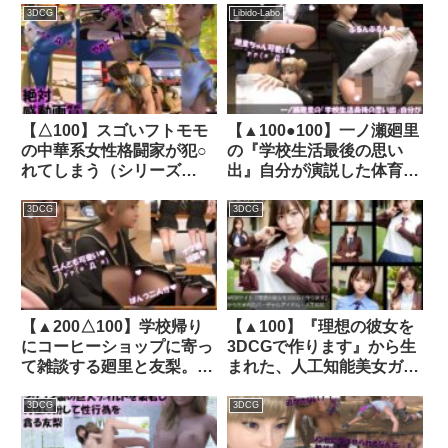
白＆水色大人っぽいT-バッ
るレ○プ被害に遭ってしま
3DCG
Libido-Labo
クパンティ）｜d_779798
う:横バック）｜d_725266
【△100】スゴいフトモモ
【▲100●100】一ノ瀬廻里
の中華系女性格闘家が犯○
の『学校生活最後の思い
れてしまう（シリーズ
出』自分が演説した体育館
09:3P2穴）｜d_278764│
で最愛の彼氏とハメ撮りエ
Libido-Labo
ッチをしちゃう（＃04:駅
3DCG
3DCG
弁ファック）｜d_464922│
Libido-Labo
【▲200△100】学校帰り
【▲100】『理想の彼女を
にコーヒーショップに寄っ
3DCGで作ります』から生
て雑談する廻里と友梨。
まれた、人工知能美女ガチ
（020:廻里・痴●による性
ャ写真集:No_003｜
被害について）｜
d_275157│ Libido-Labo
3DCG
3DCG
d_298732│ Libido-Labo