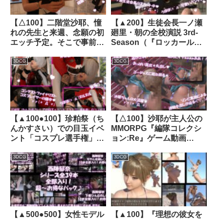
【△100】二階堂沙耶、憧
【▲200】生徒会長一ノ瀬
れの先生と来週、念願の初
廻里・朝の全校演説 3rd-
エッチ予定。そこで事前学
Season（『ロッカールー
習する＃10『友梨に借りた
ムに防犯カメラの設置に猛
SEXマニュアル本「彼氏へ
反対！！』PV03:水色スト
3DCG
3DCG
のコンドーム装着方法につ
ライプ編）｜d_437977│
いて」』｜d_309239│
Libido-Labo
Libido-Labo
【▲100●100】珍粕祭（ち
【△100】沙耶が主人公の
んかすさい）での目玉イベ
MMORPG『編隊コレクシ
ント「コスプレ選手権」の
ョン:Re』ゲーム動画
ファイナリストの廻里がゴ
（Vol.19:ゾンビの集団によ
スロリ戦士衣装でさらに犯
るレ○プ被害に遭ってしま
3DCG
3DCG
○れてしまうようす:＃05-
う:大開脚でおっぱい丸出
3P2穴｜d_386304│
し）｜d_753775
Libido-Labo
【▲500●500】女性モデル
【▲100】『理想の彼女を