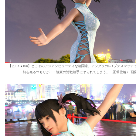
【△100●100】どこぞのアジアンビューティな格闘家。アングラのレ○プデスマッチ
前を売るつもりが・・強豪の対戦相手にヤられてしまう。（正常位編） 画像