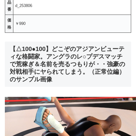
品
d_253806
番
価
￥990
格
【△100●100】どこぞのアジアンビューテ
ィな格闘家。アングラのレ○プデスマッチ
で荒稼ぎ＆名前を売るつもりが・・強豪の
対戦相手にヤられてしまう。（正常位編）
のサンプル画像