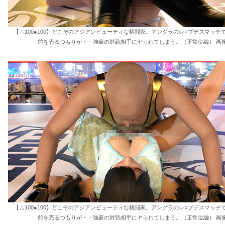
【△100●100】どこぞのアジアンビューティな格闘家。アングラのレ○プデスマッチ
前を売るつもりが・・強豪の対戦相手にヤられてしまう。（正常位編） 画像
【△100●100】どこぞのアジアンビューティな格闘家。アングラのレ○プデスマッチ
前を売るつもりが・・強豪の対戦相手にヤられてしまう。（正常位編） 画像