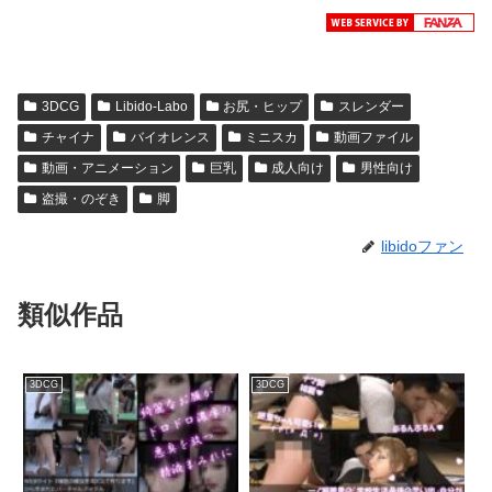
3DCG
Libido-Labo
お尻・ヒップ
スレンダー
チャイナ
バイオレンス
ミニスカ
動画ファイル
動画・アニメーション
巨乳
成人向け
男性向け
盗撮・のぞき
脚
libidoファン
類似作品
3DCG
3DCG