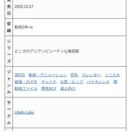
売
2022-12-17
日
収
動画2本+α
録
シ
リ
どこぞのアジアンビューティな格闘家
ー
ズ
ジ
3DCG
動画・アニメーション
巨乳
スレンダー
ミニスカ
ャ
盗撮・のぞき
チャイナ
お尻・ヒップ
バイオレンス
脚
ン
動画ファイル
男性向け
成人向け
ル
サ
ー
Libido-Labo
ク
ル