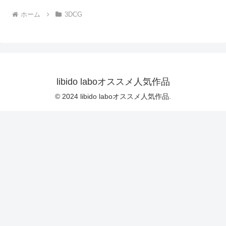
だの話題作りとのことで電
ホーム
3DCG
OFF（のはず）のカメラが4
台、ローアングルから彼女
スカート内を覗き込むよう
設置されている:PV04_パン
ストの下に純白Tバックパン
ティで扇風機風チラ』｜
d_700922
libido laboオススメ人気作品
© 2024 libido laboオススメ人気作品.