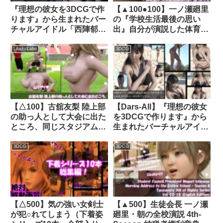
『理想の彼女を3DCGで作
【▲100●100】一ノ瀬廻里
ります』から生まれたバー
の『学校生活最後の思い
チャルアイドル「西陣郁奈
出』自分が演説した体育館
（にしじんかな）」のモデ
で最愛の彼氏とハメ撮りエ
ル撮影風写真
ッチをしちゃう（＃06:ケ
Libido-Labo
3DCG
集:Panchira_02（事務所
ダモノバック）｜
社長による精液ぶっかけ狼
d_466335│ Libido-Labo
藉の一部始終）｜
d_276891│ Libido-Labo
【△100】古舘友梨 陸上部
【Dars-All】『理想の彼女
の助っ人として大会に出た
を3DCGで作ります』から
ところ、同じスタジアムに
生まれたバーチャルアイド
来ていたアメフト部の男子
ル「三嶋有紀」の写真
に犯●れる Vol.005（おっ
集:HimoHimo｜
3DCG
3DCG
ぱい丸出し・座位バック）
d_274846│ Libido-Labo
｜d_640077│ Libido-Labo
【△500】気の強い女剣士
【▲500】生徒会長 一ノ瀬
が犯○れてしまう（下着姿
廻里・朝の全校演説 4th-