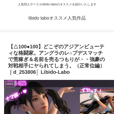
人気同人サークルlibido laboのオススメを紹介いたします
libido laboオススメ人気作品
【△100●100】どこぞのアジアンビューテ
ィな格闘家。アングラのレ○プデスマッチ
で荒稼ぎ＆名前を売るつもりが・・強豪の
対戦相手にヤられてしまう。（正常位編）
｜d_253806│ Libido-Labo
3DCG