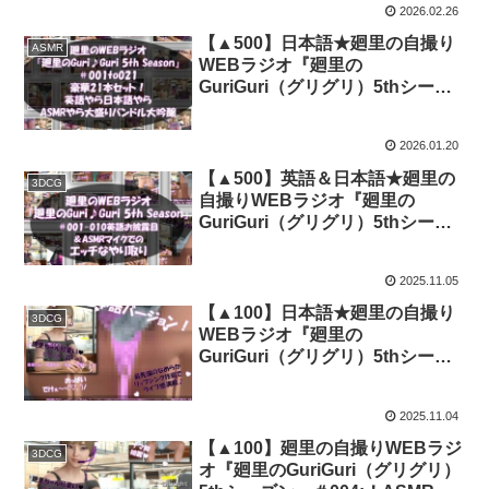
2026.02.26
【▲500】日本語★廻里の自撮り
ASMR
WEBラジオ『廻里の
GuriGuri（グリグリ）5thシーズ
ン』＃001〜021の豪華21本セッ
ト！:英語やら日本語やらASMR
2026.01.20
やら大盛りバンドル大吟醸★｜
d_724549
【▲500】英語＆日本語★廻里の
3DCG
自撮りWEBラジオ『廻里の
GuriGuri（グリグリ）5thシーズ
ン＃001〜010:！自慢の英語を披
露＆ASMRマイクも使ってカップ
2025.11.05
ルのちょっとエッチな体験を再現
★［日本語バージョン（ASMRパ
【▲100】日本語★廻里の自撮り
3DCG
ートは日本語！）］｜d_696510
WEBラジオ『廻里の
GuriGuri（グリグリ）5thシーズ
ン』＃010:！ASMRマイクでカッ
プルのちょっとエッチな『彼氏に
2025.11.04
とうとう挿入されちゃう』体験を
再現★［日本語バージョン
【▲100】廻里の自撮りWEBラジ
3DCG
（ASMRパートも日本語！）］｜
オ『廻里のGuriGuri（グリグリ）
d_695902