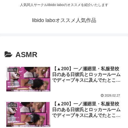
人気同人サークルlibido laboのオススメを紹介いたします
libido laboオススメ人気作品
ASMR
【▲200】一ノ瀬廻里・私服登校
3DCG
日のある日彼氏とロッカールーム
でディープキスに及んでたところ
を盗撮される:PV02（大人っぽい
黒のレースパンティー）｜
2026.02.27
d_738762
【▲200】一ノ瀬廻里・私服登校
3DCG
日のある日彼氏とロッカールーム
でディープキスに及んでたところ
を盗撮される:PV01（黒地にハー
ト柄のパンティー）｜d_738319