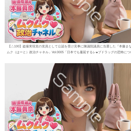
【△100】盗撮実現党の党員として公認を受け見事に陳議院議員に当選した『本藤ま
ムク（はーと）政治チャネル」Vol.0005「日本でも蔓延するレ●プドラッグの恐怖につ