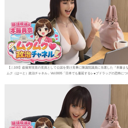
【△100】盗撮実現党の党員として公認を受け見事に陳議院議員に当選した『本藤ま
ムク（はーと）政治チャネル」Vol.0005「日本でも蔓延するレ●プドラッグの恐怖につ