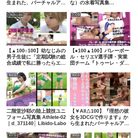
生まれた、バーチャルアイ
な）の水着写真集
ドル写真集:廻里
Seduction-03｜
_Mizugi_01｜d_383429│
d_375648│ Libido-Labo
Libido-Labo
3DCG
Libido-Labo
【▲100○100】幼なじみの
【●100▲100】バレーボー
男子生徒に「定期試験の総
ル・セリエV選手譚・実業
合成績で私に勝ったらエッ
団チーム『トゥーレ・ダイ
チさせてあげる♪」と冗談
ナマイトバスターズ』のエ
を言ったらホントに勝たれ
ースアタッカー、一ノ瀬廻
3DCG
3DCG
てしまい、さあ大変:03-バ
里に肉体関係を迫る御手洗
ック2（わんわんスタイ
保守会長の狼藉セクハラ強
ル）｜d_302367│ Libido-
●の様子（07:上半身ヌード
Labo
おっぱい丸出し・正常位
2）｜d_551145│ Libido-
二階堂沙耶の陸上競技ユニ
【￥All△100】『理想の彼
Labo
フォーム写真集 Athlete-02
女を3DCGで作ります』か
｜d_371140│ Libido-Labo
ら生まれたバーチャルアイ
ドル「紀美野明梨」机でガ
ン突き正常位SEX＋大量射
3DCG
3DCG