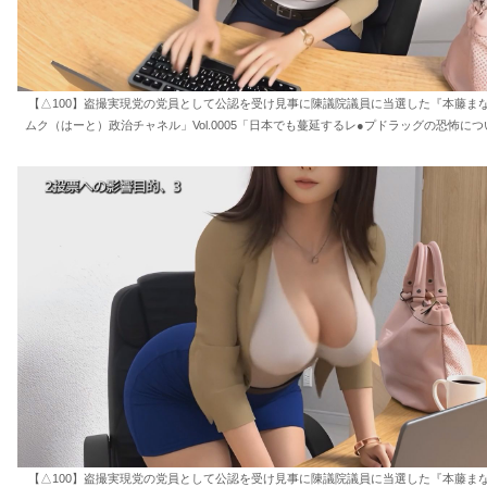
【△100】盗撮実現党の党員として公認を受け見事に陳議院議員に当選した『本藤ま
ムク（はーと）政治チャネル」Vol.0005「日本でも蔓延するレ●プドラッグの恐怖につ
【△100】盗撮実現党の党員として公認を受け見事に陳議院議員に当選した『本藤ま