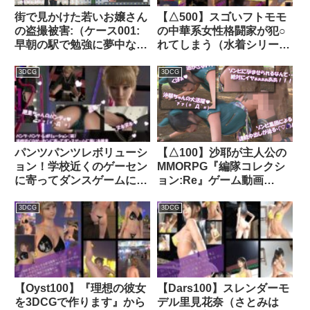
見せられて絶叫・悲鳴・キ
フェイク仕事でした。エッ
街で見かけた若いお嬢さん
【△500】スゴいフトモモ
モがる激ミニちゃん｜
チな声とスカートの中のパ
の盗撮被害:（ケース001:
の中華系女性格闘家が犯○
d_154805│ Libido-Labo
ンツをセットで収録された
早朝の駅で勉強に夢中な
れてしまう（水着シリーズ
彼女。｜d_157606│
J○）｜d_802548
10本全部入り総集編！）｜
Libido-Labo
d_281914│ Libido-Labo
3DCG
3DCG
パンツパンツレボリューシ
【△100】沙耶が主人公の
ョン！学校近くのゲーセン
MMORPG『編隊コレクシ
に寄ってダンスゲームに興
ョン:Re』ゲーム動画
じる廻里。ところがゲーム
（Vol.02:ゾンビの集団によ
筐体に真下から隠しカメラ
るレ○プ被害に遭ってしま
3DCG
3DCG
が仕掛けられており、スカ
う:バック）｜d_746278
ート内を盗撮される被害に
遭う（PV02:黒地水玉パン
ティ）｜d_306249│
Libido-Labo
【Oyst100】『理想の彼女
【Dars100】スレンダーモ
を3DCGで作ります』から
デル里見花奈（さとみは