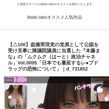
人気同人サークルlibido laboのオススメを紹介いたします
libido laboオススメ人気作品
【△100】盗撮実現党の党員として公認を
受け見事に陳議院議員に当選した『本藤ま
な』の「ムクムク（はーと）政治チャネ
ル」Vol.0005「日本でも蔓延するレ●プド
ラッグの恐怖について」｜d_731852
3DCG