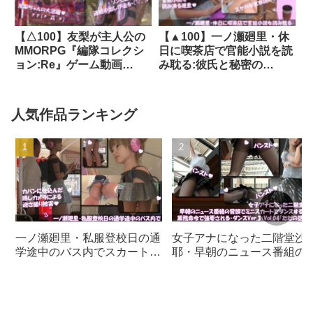
【△100】友梨が主人公の
【▲100】一ノ瀬廻里・休
MMORPG『編隊コレクシ
日に喫茶店で官能小説を読
ョン:Re』ゲーム動画
み耽る:彼氏と秘密の
（Vol.10:ゾンビの集団によ
SEX（第三章ドキドキ電車
るレ○プ被害に遭ってしま
で痴●編）｜d_768149
う:立ちバック）｜
人気作品ランキング
d_726418
一ノ瀬廻里・私服登校日の通
女子アナになった二階堂沙
学途中のバス内でスカート内
耶・早朝のニュース番組の
逆さ撮り盗撮の被害に遭
頭でミニスカートでダンス
う:PV01（サテン地ピンク水
ることを業務命令で強要さ
玉パンティ）｜d_730832
る・ダンスVer.3:Vol.04『た
だの話題作りとのことで電