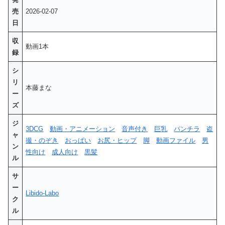
売
2026-02-07
日
収
動画1本
録
シ
リ
本藤まな
ー
ズ
ジ
3DCG
動画・アニメーション
音声付き
巨乳
パンチラ
盗
ャ
撮・のぞき
おっぱい
お尻・ヒップ
脚
動画ファイル
男
ン
性向け
成人向け
黒髪
ル
サ
ー
Libido-Labo
ク
ル