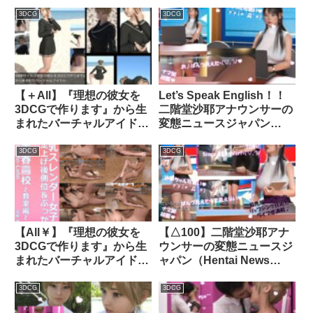
遭う:フロント版PV08（水
「一ノ瀬廻里（いちのせめ
色レースの大人びたパンテ
ぐり）」のグラドル撮影風
3DCG
3DCG
ィ）｜d_743224
写真集:Gradol_68｜
d_320881│ Libido-Labo
【＋All】『理想の彼女を
Let’s Speak English！！
3DCGで作ります』から生
二階堂沙耶アナウンサーの
まれたバーチャルアイドル
変態ニュースジャパン
「一ノ瀬廻里（いちのせめ
（Hentai News Japan）番
ぐり）」のJK風写真
外編＃003［深夜残業パン
3DCG
3DCG
集:JK_03｜d_279281│
チラ］PV03｜d_414597│
Libido-Labo
Libido-Labo
【All￥】『理想の彼女を
【△100】二階堂沙耶アナ
3DCGで作ります』から生
ウンサーの変態ニュースジ
まれたバーチャルアイドル
ャパン（Hentai News
「花咲凛」ガン突き片足上
Japan）日本語版＃001-
げ後側位SEX＋射精動画｜
J［試験期間中の電車内で
3DCG
3DCG
d_233409│ Libido-Labo
の痴●被害について］｜