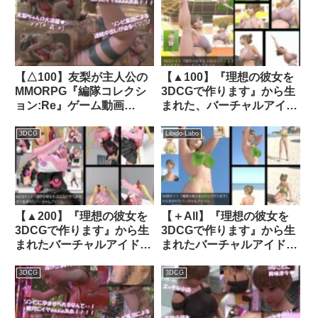
精動画★日本庭園編★｜
d_280515│ Libido-Labo
【△100】友梨が主人公の
【▲100】『理想の彼女を
MMORPG『編隊コレクシ
3DCGで作ります』から生
ョン:Re』ゲーム動画
まれた、バーチャルアイド
（Vol.03:ゾンビの集団によ
ル写真集:Megu_15｜
るレ○プ被害に遭ってしま
d_378698│ Libido-Labo
3DCG
Libido-Labo
う:正常位2）｜d_721292
【▲200】『理想の彼女を
【＋All】『理想の彼女を
3DCGで作ります』から生
3DCGで作ります』から生
まれたバーチャルアイドル
まれたバーチャルアイドル
「一ノ瀬廻里（いちのせめ
「一ノ瀬廻里（いちのせめ
ぐり）」のグラドル撮影風
ぐり）」のグラドル撮影風
3DCG
3DCG
写真集:CosFighter_01｜
写真集:Gradol_73｜
d_457269│ Libido-Labo
d_324551│ Libido-Labo