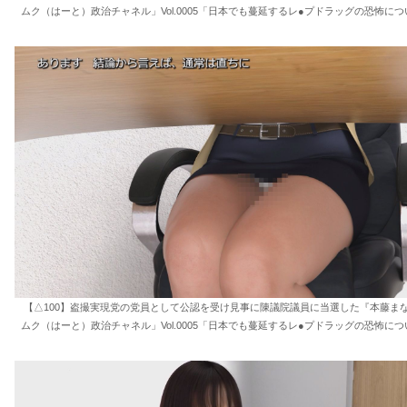
ムク（はーと）政治チャネル」Vol.0005「日本でも蔓延するレ●プドラッグの恐怖につ
【△100】盗撮実現党の党員として公認を受け見事に陳議院議員に当選した『本藤ま
ムク（はーと）政治チャネル」Vol.0005「日本でも蔓延するレ●プドラッグの恐怖につ