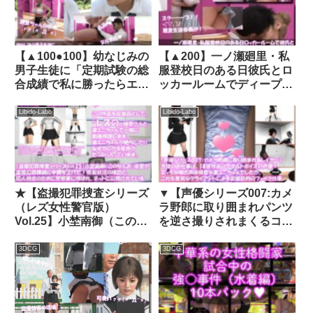
d_416807│ Libido-Labo
【▲100●100】幼なじみの
【▲200】一ノ瀬廻里・私
男子生徒に「定期試験の総
服登校日のある日彼氏とロ
合成績で私に勝ったらエッ
ッカールームでディープキ
チさせてあげる♪」と冗談
スに及んでたところを盗撮
を言ったらホントに勝たれ
される:PV06（キュートな
Libido-Labo
Libido-Labo
てしまい、さあ大変:09-座
黒に赤のチェック柄パンテ
位バック（上着ブラジャー
ィー）｜d_740582
のみ）｜d_308015│
Libido-Labo
★【盗撮犯罪捜査シリーズ
▼【声優シリーズ007:カメ
（レズ女性警官版）
ラ野郎に取り囲まれパンツ
Vol.25】小埜南御（このな
を逆さ撮りされまくるコス
んお）県警が盗撮犯罪撲滅
プレイヤー】今度のお仕事
に本腰を上げた！被害状況
は、18禁作品のアダルトボ
3DCG
3DCG
の確認と、犯人特定のため
イスの声優！エッチな喘ぎ
に警察署に呼ばれ、ネット
声は得意な激ミニちゃんで
に公開されている自らのパ
したが、これも悪質なクラ
ンチラ動画を証拠品として
イアントによる盗撮目的の