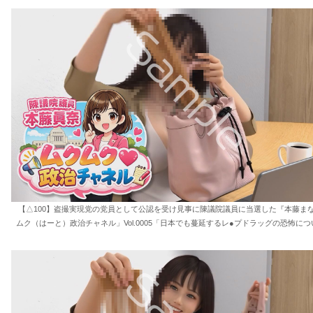
【△100】盗撮実現党の党員として公認を受け見事に陳議院議員に当選した『本藤ま
ムク（はーと）政治チャネル」Vol.0005「日本でも蔓延するレ●プドラッグの恐怖につ