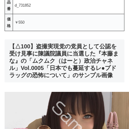
品
d_731852
番
価
￥550
格
【△100】盗撮実現党の党員として公認を
受け見事に陳議院議員に当選した『本藤ま
な』の「ムクムク（はーと）政治チャネ
ル」Vol.0005「日本でも蔓延するレ●プド
ラッグの恐怖について」のサンプル画像