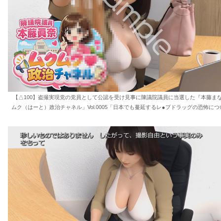
【△100】盗撮実現党の党員として公認を受け見事に陳議院議員に当選した『本藤ま
ムク（はーと）政治チャネル」Vol.0005「日本でも蔓延するレ●プドラッグの恐怖につ