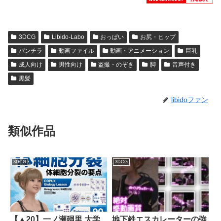
3DCG
Libido-Labo
おっぱい
お尻・ヒップ
パンチラ
動画ファイル
動画・アニメーション
巨乳
成人向け
男性向け
盗撮・のぞき
脚
音声付き
黒髪
libidoファン
類似作品
3DCG
3DCG
【▲20】一ノ瀬廻里 大学
地下鉄エスカレーターの強