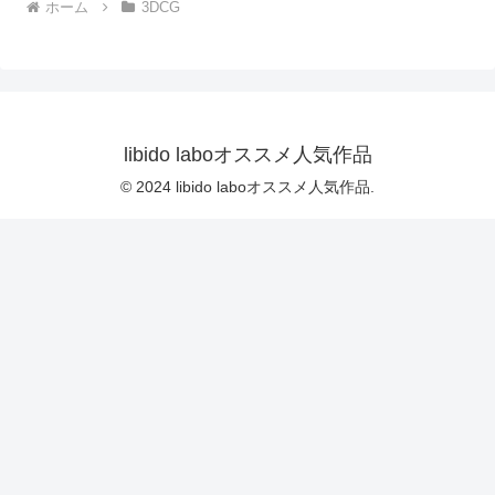
ホーム
3DCG
OFF（のはず）のカメラが4
台、ローアングルから彼女
スカート内を覗き込むよう
設置されている:PV04_パン
ストの下に純白Tバックパン
ティで扇風機風チラ』｜
d_700922
libido laboオススメ人気作品
© 2024 libido laboオススメ人気作品.