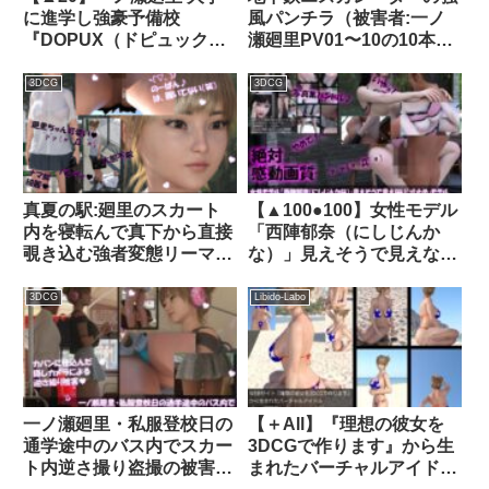
に進学し強豪予備校
風パンチラ（被害者:一ノ
『DOPUX（ドピュック
瀬廻里PV01〜10の10本入
ス』で生物I，IIを教える名
り！）｜d_305657│
物講師に！（Vol.009:体細
Libido-Labo
3DCG
3DCG
胞分裂）｜d_787222
真夏の駅:廻里のスカート
【▲100●100】女性モデル
内を寝転んで真下から直接
「西陣郁奈（にしじんか
覗き込む強者変態リーマ
な）」見えそうで見えない
ン・PV10:のーぱんパンツ
『寸止め』モデルとしてバ
はいてない｜品番
ズり出していた彼女だった
3DCG
Libido-Labo
d_452416
が、御手洗保守の悪徳事務
所の毒牙に掛かり、撮影後
にレ○プされてしまう。
（下着姿にひんむかれて犯
○れる:02-駅弁ファック）
一ノ瀬廻里・私服登校日の
【＋All】『理想の彼女を
｜d_289630│ Libido-Labo
通学途中のバス内でスカー
3DCGで作ります』から生
ト内逆さ撮り盗撮の被害に
まれたバーチャルアイドル