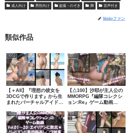
成人向け
男性向け
盗撮・のぞき
脚
音声付き
libidoファン
類似作品
3DCG
3DCG
【＋All】『理想の彼女を
【△100】沙耶が主人公の
3DCGで作ります』から生
MMORPG『編隊コレクシ
まれたバーチャルアイドル
ョン:Re』ゲーム動画
「一ノ瀬廻里（いちのせめ
（Vol.09:ゾンビの集団によ
ぐり）」のグラドル撮影風
るレ○プ被害に遭ってしま
3DCG
3DCG
写真集:Gradol_47｜
う:座位バック2）｜
d_297880│ Libido-Labo
d_749860