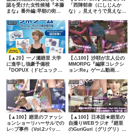
認を受けた女性候補『本藤
「西陣郁奈（にしじんか
まな』番外編:早朝の街頭
な）」見えそうで見えない
演説前の準備運動・
『寸止め』モデルとしてバ
PV01（白サテン地ハート
ズり出していた彼女だった
3DCG
3DCG
柄パンティ編）｜
が、御手洗保守の悪徳事務
d_358468│ Libido-Labo
所の毒牙に掛かり、撮影後
にレ○プされてしまう。
（下着姿にひんむかれて犯
○れる:05-騎乗位1）｜
【▲20】一ノ瀬廻里 大学
【△100】沙耶が主人公の
d_291098│ Libido-Labo
に進学し強豪予備校
MMORPG『編隊コレクシ
『DOPUX（ドピュック
ョン:Re』ゲーム動画
ス』で生物I，IIを教える名
（Vol.09:ゾンビの集団によ
物講師に！（Vol.006:リポ
るレ○プ被害に遭ってしま
3DCG
3DCG
ソーム）｜d_785523
う:立ちバック）｜
d_750257
【▲100】廻里のファッシ
【▲100】日本語★廻里の
ョンショーリハーサルでの
自撮りWEBラジオ『廻里
レ○プ事件（Vol.2:バッ
のGuriGuri（グリグリ）