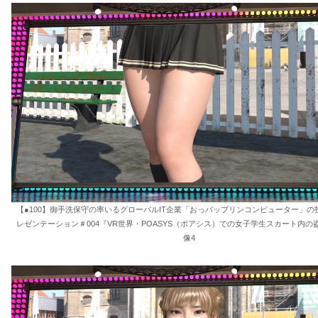
【●100】御手洗保守の率いるグローバルIT企業「おっパップリンコンピューター」の
レゼンテーション＃004『VR世界・POASYS（ポアシス）での女子学生スカート内の
像4