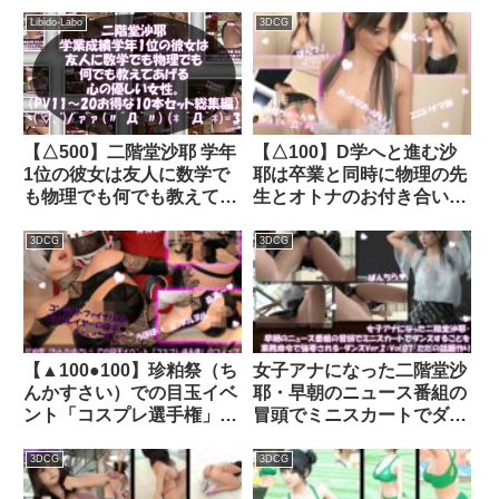
ク）｜d_310730│ Libido-
5thシーズン』官能小説朗
Labo
読＃第1週_その5:女子テニ
Libido-Labo
3DCG
ス部の女王のスカート内を
盗撮したことがバレ
て・・。〜最後のコートと
永遠の約束〜｜d_736498
【△500】二階堂沙耶 学年
【△100】D学へと進む沙
1位の彼女は友人に数学で
耶は卒業と同時に物理の先
も物理でも何でも教えてあ
生とオトナのお付き合いを
げる優しい女性。
する予定。春休みに2泊3日
（PV11〜20:パンティのバ
の温泉旅行で念願の初体験
3DCG
3DCG
リエーション10本セッ
☆＃02『ブラジャーの試
ト！）｜d_784293
着』BV02｜d_410509│
Libido-Labo
【▲100●100】珍粕祭（ち
女子アナになった二階堂沙
んかすさい）での目玉イベ
耶・早朝のニュース番組の
ント「コスプレ選手権」の
冒頭でミニスカートでダン
ファイナリストの廻里がゴ
スすることを業務命令で強
スロリ戦士衣装でさらに犯
要される・ダンス
3DCG
3DCG
○れてしまうようす:＃03-
Ver.2:Vol.07『ただの話題