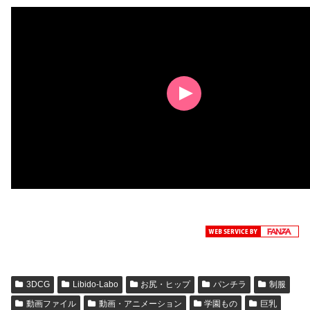
3DCG
Libido-Labo
お尻・ヒップ
パンチラ
制服
動画ファイル
動画・アニメーション
学園もの
巨乳