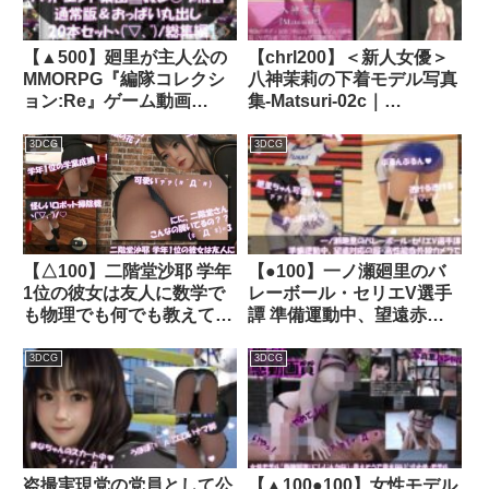
【▲500】廻里が主人公の
【chrl200】＜新人女優＞
MMORPG『編隊コレクシ
八神茉莉の下着モデル写真
ョン:Re』ゲーム動画
集-Matsuri-02c｜
（Vol.01-20までの20本セ
d_414446│ Libido-Labo
ット総集編！:通常版＆お
3DCG
3DCG
っぱい丸出しでゾンビの集
団によるレ○プ被害に遭っ
てしまう×20｜d_715653
【△100】二階堂沙耶 学年
【●100】一ノ瀬廻里のバ
1位の彼女は友人に数学で
レーボール・セリエV選手
も物理でも何でも教えてあ
譚 準備運動中、望遠赤外
げる優しい女性。（PV18:
線カメラでユニフォームが
紺色フルバックの普通なパ
透ける状態で下着を透視・
3DCG
3DCG
ンティ）｜d_781791
さらにズームで盗撮される
（セクハラ中年オヤジ解説
員2名の解説付き002・ピ
ンク下着）｜d_484019│
Libido-Labo
盗撮実現党の党員として公
【▲100●100】女性モデル