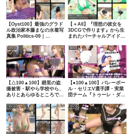
横バック｜d_384363│
作りとのことで電源
Libido-Labo
OFF（のはず）のカメラが
4台、ローアングルから彼
女のスカート内を覗き込む
【Oyst100】最強のグラド
【＋All】『理想の彼女を
ように設置されてい
ル政治家本藤まなの水着写
3DCGで作ります』から生
る:PV07_ヒョウ「豹」柄
真集 Politics-09｜
まれたバーチャルアイドル
フルバックパンティで扇風
d_388736│ Libido-Labo
「一ノ瀬廻里（いちのせめ
機風チラ』｜d_694781
ぐり）」のアスリート風写
3DCG
3DCG
真集:Athlete _06｜
d_293123│ Libido-Labo
【△100▲100】廻里の盗
【●100▲100】バレーボー
撮被害・駅やら学校やら、
ル・セリエV選手譚・実業
ありとあらゆるところでス
団チーム『トゥーレ・ダイ
カート内を盗撮されまくり
ナマイトバスターズ』のエ
ヌけるパンチラ動画として
ースアタッカー、一ノ瀬廻
3DCG
3DCG
ネット上の卑猥な動画サイ
里に肉体関係を迫る御手洗
トで販売されている件（盗
保守会長の狼藉セクハラ強
撮に気付くシリーズ16:盗
●の様子（06:大開脚）｜
撮撲滅ポスターのモデルと
d_488069│ Libido-Labo