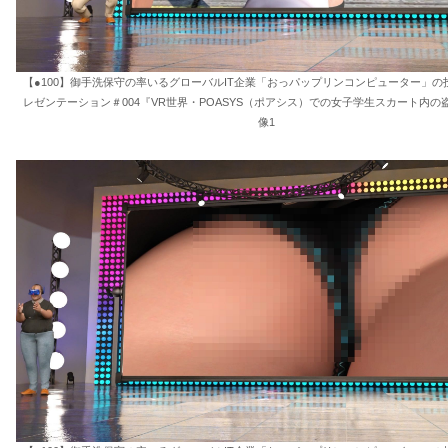
【●100】御手洗保守の率いるグローバルIT企業「おっパップリンコンピューター」の
レゼンテーション＃004『VR世界・POASYS（ポアシス）での女子学生スカート内の
像1