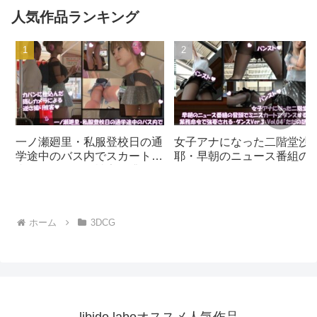
ィ）｜d_734939
Labo
人気作品ランキング
一ノ瀬廻里・私服登校日の通
女子アナになった二階堂沙
学途中のバス内でスカート内
耶・早朝のニュース番組の
逆さ撮り盗撮の被害に遭
頭でミニスカートでダンス
う:PV01（サテン地ピンク水
ることを業務命令で強要さ
玉パンティ）｜d_730832
る・ダンスVer.3:Vol.04『た
だの話題作りとのことで電
ホーム
3DCG
OFF（のはず）のカメラが4
台、ローアングルから彼女
スカート内を覗き込むよう
設置されている:PV04_パン
ストの下に純白Tバックパン
ティで扇風機風チラ』｜
d_700922