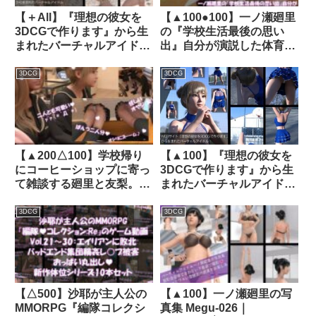
して採用された際の東間先
【＋All】『理想の彼女を
【▲100●100】一ノ瀬廻里
生との雑談を真下から逆さ
3DCGで作ります』から生
の『学校生活最後の思い
撮り盗撮されていた件）｜
まれたバーチャルアイドル
出』自分が演説した体育館
d_364096│ Libido-Labo
「一ノ瀬廻里（いちのせめ
で最愛の彼氏とハメ撮りエ
ぐり）」のグラドル撮影風
ッチをしちゃう（＃05:座
3DCG
3DCG
写真集:Gradol_27｜
位バック）｜d_465414│
d_285721│ Libido-Labo
Libido-Labo
【▲200△100】学校帰り
【▲100】『理想の彼女を
にコーヒーショップに寄っ
3DCGで作ります』から生
て雑談する廻里と友梨。
まれたバーチャルアイドル
（044:廻里・春に遭遇した
「一ノ瀬廻里（いちのせめ
露出狂に一瞬で精液を引っ
ぐり）」のグラドル撮影風
3DCG
3DCG
掛けられた件）｜
写真集:Cheer_05｜
d_363288│ Libido-Labo
d_769605
【△500】沙耶が主人公の
【▲100】一ノ瀬廻里の写
MMORPG『編隊コレクシ
真集 Megu-026｜