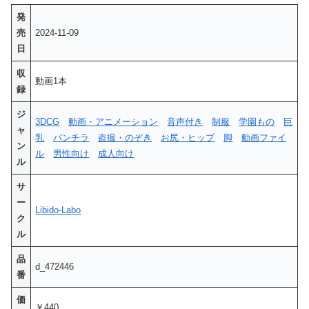
発
売
2024-11-09
日
収
動画1本
録
ジ
3DCG
動画・アニメーション
音声付き
制服
学園もの
巨
ャ
乳
パンチラ
盗撮・のぞき
お尻・ヒップ
脚
動画ファイ
ン
ル
男性向け
成人向け
ル
サ
ー
Libido-Labo
ク
ル
品
d_472446
番
価
￥440