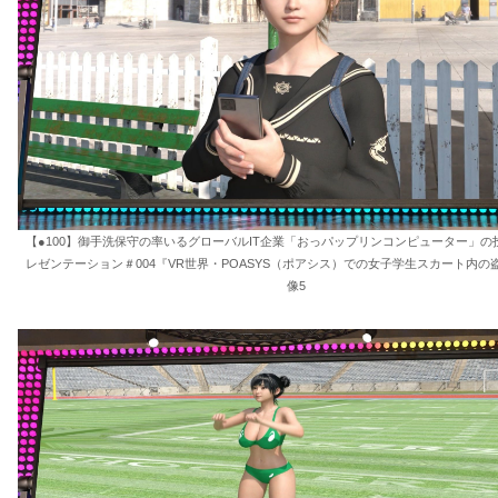
【●100】御手洗保守の率いるグローバルIT企業「おっパップリンコンピューター」の
レゼンテーション＃004『VR世界・POASYS（ポアシス）での女子学生スカート内の
像5