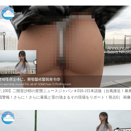
△100】二階堂沙耶の変態ニュースジャパン＃016-J日本語版［台風接近！暴
戒警報！さらに！さらに暴風と雷の強まるその現場をリポート！視点6］ 画像