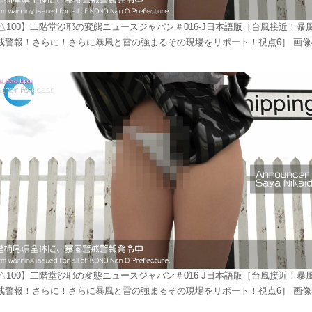
△100】二階堂沙耶の変態ニュースジャパン＃016-J日本語版［台風接近！暴
戒警報！さらに！さらに暴風と雷の強まるその現場をリポート！視点6］ 画像
△100】二階堂沙耶の変態ニュースジャパン＃016-J日本語版［台風接近！暴
戒警報！さらに！さらに暴風と雷の強まるその現場をリポート！視点6］ 画像