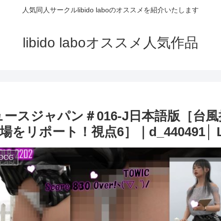
人気同人サークルlibido laboのオススメを紹介いたします
libido laboオススメ人気作品
ュースジャパン＃016-J日本語版［台
ート！視点6］｜d_440491│ Libi
DCG