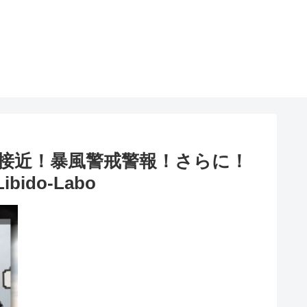
風接近！暴風警戒警報！さらに！
do-Labo