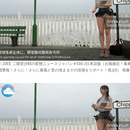
△100】二階堂沙耶の変態ニュースジャパン＃016-J日本語版［台風接近！暴
戒警報！さらに！さらに暴風と雷の強まるその現場をリポート！視点6］ 画像