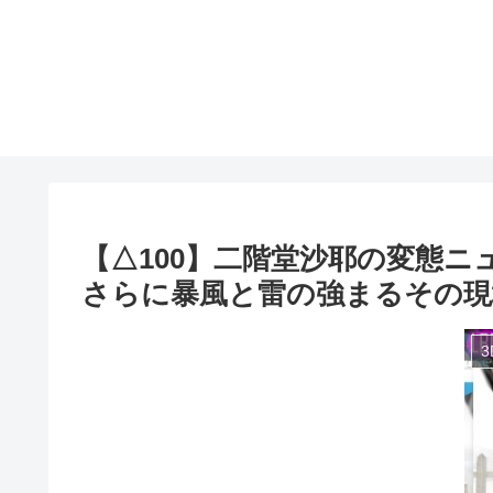
【△100】二階堂沙耶の変態ニ
さらに暴風と雷の強まるその現場をリポ
3