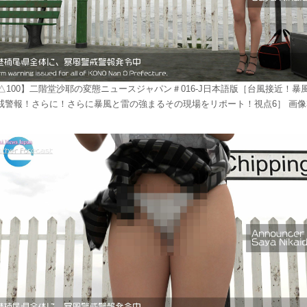
△100】二階堂沙耶の変態ニュースジャパン＃016-J日本語版［台風接近！暴
戒警報！さらに！さらに暴風と雷の強まるその現場をリポート！視点6］ 画像