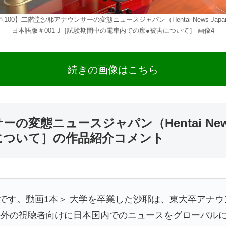
△100】二階堂沙耶アナウンサーの変態ニュースジャパン（Hentai News Japa
日本語版＃001-J［試験期間中の電車内での痴●被害について］ 画像4
続きの画像はこちら
の変態ニュースジャパン（Hentai News 
について］の作品紹介コメント
ーです。動画1本＞ 大学を卒業した沙耶は、東大卒アナ
海外の視聴者向けに日本国内でのニュースをグローバル