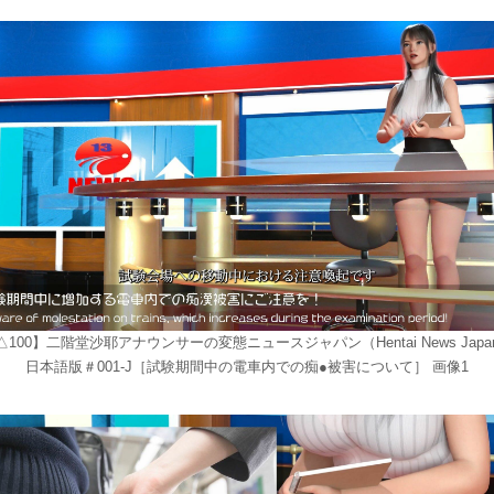
△100】二階堂沙耶アナウンサーの変態ニュースジャパン（Hentai News Japa
日本語版＃001-J［試験期間中の電車内での痴●被害について］ 画像1