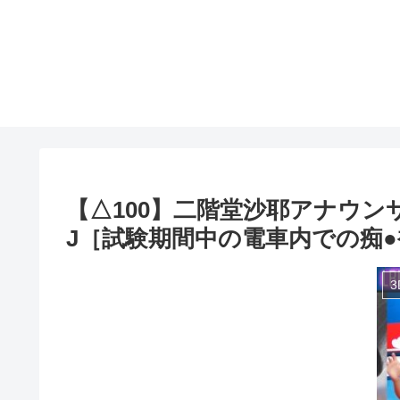
【△100】二階堂沙耶アナウンサー
J［試験期間中の電車内での痴●被害に
3