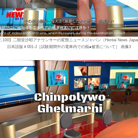
△100】二階堂沙耶アナウンサーの変態ニュースジャパン（Hentai News Japa
日本語版＃001-J［試験期間中の電車内での痴●被害について］ 画像3