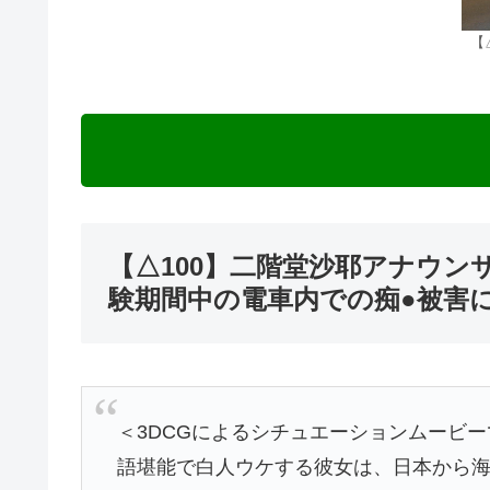
【
【△100】二階堂沙耶アナウンサー
験期間中の電車内での痴●被害
＜3DCGによるシチュエーションムービ
語堪能で白人ウケする彼女は、日本から