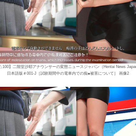
△100】二階堂沙耶アナウンサーの変態ニュースジャパン（Hentai News Japa
日本語版＃001-J［試験期間中の電車内での痴●被害について］ 画像2