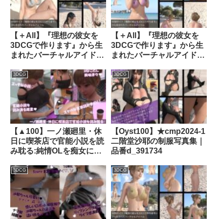
Libido-Labo
【＋All】『理想の彼女を
【＋All】『理想の彼女を
3DCGで作ります』から生
3DCGで作ります』から生
まれたバーチャルアイドル
まれたバーチャルアイドル
「櫛田沙綾（くしださあ
「一ノ瀬廻里（いちのせめ
や）」のグラドル撮影風写
ぐり）」のグラドル撮影風
3DCG
3DCG
真集:Gradol_12｜
写真集:Gradol_25｜
d_295284│ Libido-Labo
d_285282│ Libido-Labo
【▲100】一ノ瀬廻里・休
【Oyst100】★cmp2024-1
日に喫茶店で官能小説を読
二階堂沙耶の制服写真集｜
み耽る:純情OLを痴女に育
品番d_391734
てるまで・・・（痴●との
出会い編）｜d_769145
3DCG
3DCG