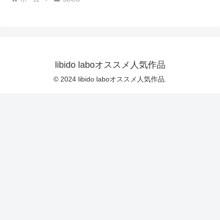
OFF（のはず）のカメラが4
台、ローアングルから彼女
スカート内を覗き込むよう
設置されている:PV04_パン
ストの下に純白Tバックパン
ティで扇風機風チラ』｜
d_700922
libido laboオススメ人気作品
© 2024 libido laboオススメ人気作品.