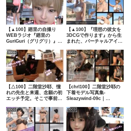
的という悪徳プロダクショ
ンだった（08:フェラ69）
｜d_241335│ Libido-Labo
【▲100】廻里の自撮り
【▲100】『理想の彼女を
WEBラジオ『廻里の
3DCGで作ります』から生
GuriGuri（グリグリ）』＃
まれた、バーチャルアイド
001｜d_298142│ Libido-
ル写真集:Megu_13｜
Labo
d_375642│ Libido-Labo
3DCG
3DCG
【△100】二階堂沙耶、憧
【chrl100】二階堂沙耶の
れの先生と来週、念願の初
下着モデル写真集-
エッチ予定。そこで事前学
Sleazywind-09c｜
習する＃16『友梨に借りた
d_695296
SEXマニュアル本「男性の
3DCG
3DCG
精液の量・濃さ・臭いなど
について」』｜d_321366│
Libido-Labo