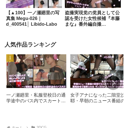
【▲100】一ノ瀬廻里の写
盗撮実現党の党員として公
真集 Megu-026｜
認を受けた女性候補『本藤
d_400541│ Libido-Labo
まな』番外編自撮
り:PV02（サテン地ハート
柄パンティ編）｜
d_323288│ Libido-Labo
人気作品ランキング
一ノ瀬廻里・私服登校日の通
女子アナになった二階堂沙
学途中のバス内でスカート内
耶・早朝のニュース番組の
逆さ撮り盗撮の被害に遭
頭でミニスカートでダンス
う:PV01（サテン地ピンク水
ることを業務命令で強要さ
玉パンティ）｜d_730832
る・ダンスVer.3:Vol.04『た
だの話題作りとのことで電
ホーム
3DCG