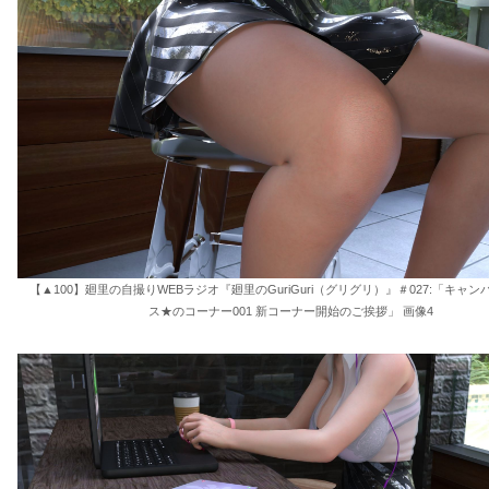
【▲100】廻里の自撮りWEBラジオ『廻里のGuriGuri（グリグリ）』＃027:「キャ
ス★のコーナー001 新コーナー開始のご挨拶」 画像4