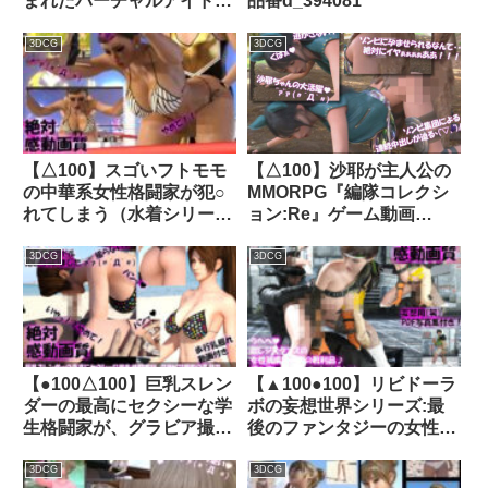
まれたバーチャルアイドル
品番d_394081
「一ノ瀬廻里（いちのせめ
ぐり）」のグラドル撮影風
3DCG
3DCG
写真集:Gradol_67｜
d_316825│ Libido-Labo
【△100】スゴいフトモモ
【△100】沙耶が主人公の
の中華系女性格闘家が犯○
MMORPG『編隊コレクシ
れてしまう（水着シリーズ
ョン:Re』ゲーム動画
10:立ちバック）｜
（Vol.02:ゾンビの集団によ
d_281913│ Libido-Labo
るレ○プ被害に遭ってしま
3DCG
3DCG
う:バック）｜d_746278
【●100△100】巨乳スレン
【▲100●100】リビドーラ
ダーの最高にセクシーな学
ボの妄想世界シリーズ:最
生格闘家が、グラビア撮影
後のファンタジーの女性戦
の名目で南国へ。しかし最
士＃9｜d_232364
初からハメ撮りAV撮影目
3DCG
3DCG