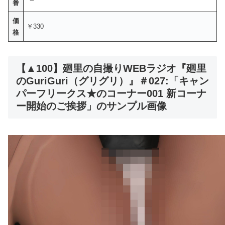
番
価
￥330
格
【▲100】廻里の自撮りWEBラジオ『廻里
のGuriGuri（グリグリ）』＃027:「キャン
パーフリークス★のコーナー001 新コーナ
ー開始のご挨拶」のサンプル画像