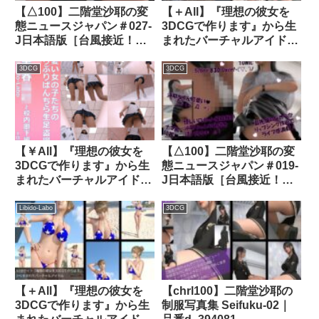
【△100】二階堂沙耶の変
【＋All】『理想の彼女を
態ニュースジャパン＃027-
3DCGで作ります』から生
J日本語版［台風接近！エ
まれたバーチャルアイドル
アロビクスインストラクタ
「一ノ瀬廻里（いちのせめ
ーが出社できずピンチヒッ
ぐり）」のグラドル撮影風
3DCG
3DCG
ター！スケベ掃除ロボによ
写真集:Gradol_35｜
る盗撮！PV10青ストライ
d_290560│ Libido-Labo
プフルバックパンティ］｜
品番d_449334
【￥All】『理想の彼女を
【△100】二階堂沙耶の変
3DCGで作ります』から生
態ニュースジャパン＃019-
まれたバーチャルアイドル
J日本語版［台風接近！エ
のぱんちら生足盗撮動画★
アロビクスインストラクタ
校内廊下編★1日目｜
ーが出社できずピンチヒッ
Libido-Labo
3DCG
d_491093│ Libido-Labo
ター！スケベ掃除ロボによ
る盗撮！PV02純白Tバッ
ク］｜d_443120│ Libido-
Labo
【＋All】『理想の彼女を
【chrl100】二階堂沙耶の
3DCGで作ります』から生
制服写真集 Seifuku-02｜