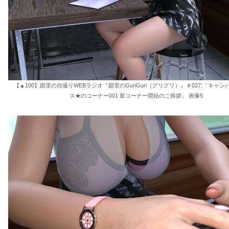
【▲100】廻里の自撮りWEBラジオ『廻里のGuriGuri（グリグリ）』＃027:「キャ
ス★のコーナー001 新コーナー開始のご挨拶」 画像5