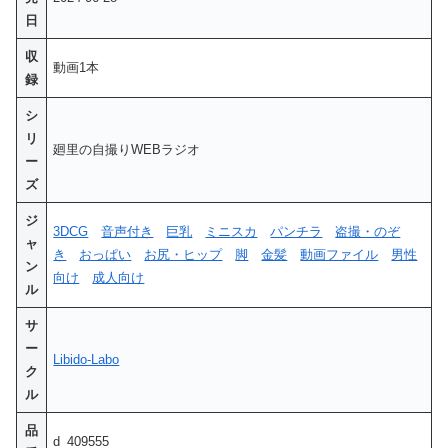
日
収
動画1本
録
シ
リ
廻里の自撮りWEBラジオ
ー
ズ
ジ
3DCG
音声付き
巨乳
ミニスカ
パンチラ
盗撮・のぞ
ャ
き
おっぱい
お尻・ヒップ
脚
金髪
動画ファイル
男性
ン
向け
成人向け
ル
サ
ー
Libido-Labo
ク
ル
品
d_409555