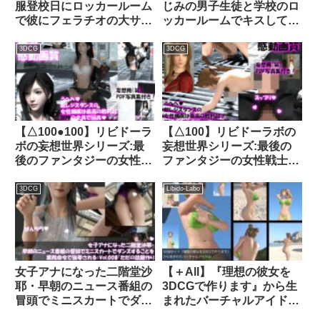
服登校日にロッカールーム
じみの男子生徒と学校のロ
で彼にフェラチオの大サー
ッカールームでキスしてい
ビスをする:PV03（サテン
るところ（とスカートの
地ピンク水玉柄パンティ）
中）を何者かに盗撮される
3DCG
3DCG
｜d_765588
（PV34:黒に赤ハートのパ
ンティーとニーソ★）｜
d_346817│ Libido-Labo
【△100●100】リビドーラ
【△100】リビドーラボの
ボの妄想世界シリーズ:最
妄想世界シリーズ:最後の
後のファンタジーの女性格
ファンタジーの女性戦士＃
闘家＃6｜d_231017│
5ヌード版｜品番d_234260
Libido-Labo
3DCG
Libido-Labo
女子アナになった二階堂沙
【＋All】『理想の彼女を
耶・早朝のニュース番組の
3DCGで作ります』から生
冒頭でミニスカートでダン
まれたバーチャルアイドル
スすることを業務命令で強
「一ノ瀬廻里（いちのせめ