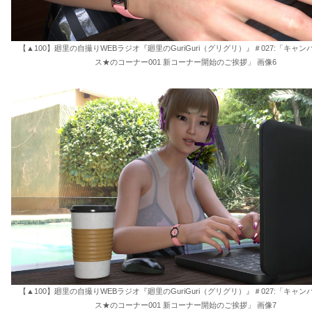
【▲100】廻里の自撮りWEBラジオ『廻里のGuriGuri（グリグリ）』＃027:「キャ
ス★のコーナー001 新コーナー開始のご挨拶」 画像6
【▲100】廻里の自撮りWEBラジオ『廻里のGuriGuri（グリグリ）』＃027:「キャ
ス★のコーナー001 新コーナー開始のご挨拶」 画像7