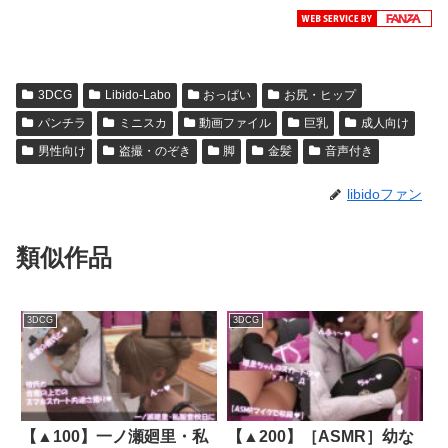
3DCG
Libido-Labo
おっぱい
お尻・ヒップ
パンチラ
ミニスカ
動画ファイル
巨乳
成人向け
男性向け
盗撮・のぞき
脚
金髪
音声付き
libidoファン
類似作品
3DCG
3DCG
【▲100】一ノ瀬廻里・私
【▲200】［ASMR］幼な