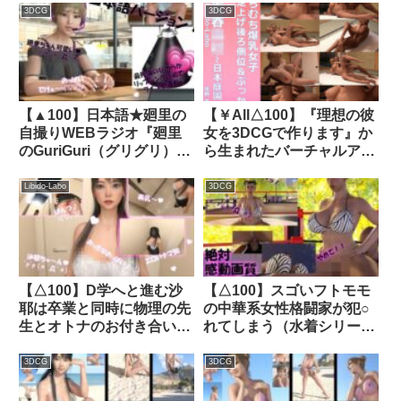
要される:Vol.008『ただの
ぐり）」のグラドル撮影風
3DCG
3DCG
話題作りとのことで電源
写真集:Gradol_75｜
OFF（のはず）のカメラが
d_327455│ Libido-Labo
4台、ローアングルから彼
女のスカート内を覗き込む
ように設置されてい
【▲100】日本語★廻里の
【￥All△100】『理想の彼
る:PV08_豹柄フルバック
自撮りWEBラジオ『廻里
女を3DCGで作ります』か
パンティで扇風機風チラ』
のGuriGuri（グリグリ）
ら生まれたバーチャルアイ
｜d_686469
5thシーズン』＃005:！
ドル「姫野姫愛」ガン突き
ASMRマイクでカップルの
片足上げ後側位SEX＋大量
Libido-Labo
3DCG
ちょっとエッチな『約5分
射精動画★日本庭園編★｜
間ずっとキスする』体験を
品番d_290563
再現★［日本語バージョン
（ASMRパートも日本
語！）］｜d_684781
【△100】D学へと進む沙
【△100】スゴいフトモモ
耶は卒業と同時に物理の先
の中華系女性格闘家が犯○
生とオトナのお付き合いを
れてしまう（水着シリーズ
する予定。春休みに2泊3日
04:座位バック）｜
の温泉旅行で念願の初体験
d_280982│ Libido-Labo
3DCG
3DCG
☆＃02『ブラジャーの試
着』BV03｜d_411630│