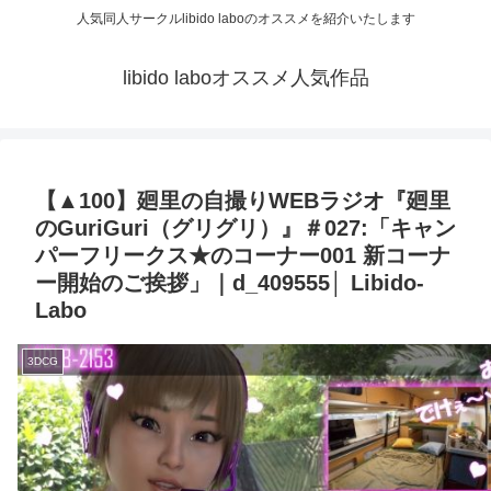
人気同人サークルlibido laboのオススメを紹介いたします
libido laboオススメ人気作品
【▲100】廻里の自撮りWEBラジオ『廻里
のGuriGuri（グリグリ）』＃027:「キャン
パーフリークス★のコーナー001 新コーナ
ー開始のご挨拶」｜d_409555│ Libido-
Labo
3DCG