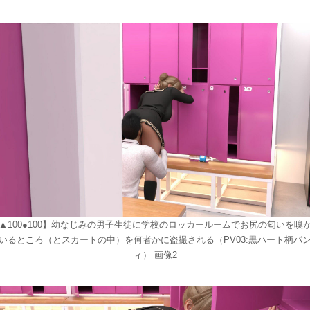
▲100●100】幼なじみの男子生徒に学校のロッカールームでお尻の匂いを嗅
いるところ（とスカートの中）を何者かに盗撮される（PV03:黒ハート柄パ
ィ） 画像2