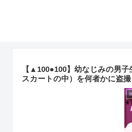
【▲100●100】幼なじみの
スカートの中）を何者かに盗撮される（
3