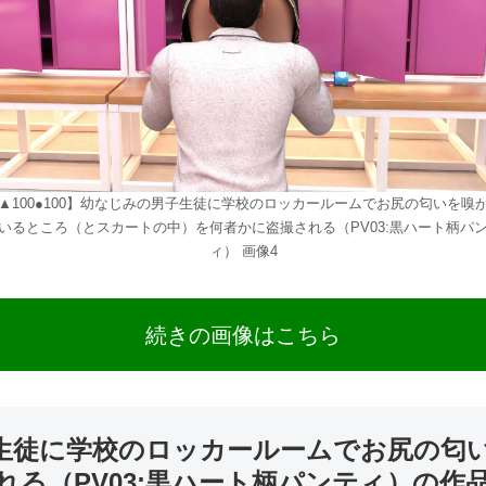
▲100●100】幼なじみの男子生徒に学校のロッカールームでお尻の匂いを嗅
いるところ（とスカートの中）を何者かに盗撮される（PV03:黒ハート柄パ
ィ） 画像4
続きの画像はこちら
男子生徒に学校のロッカールームでお尻の
る（PV03:黒ハート柄パンティ）の作