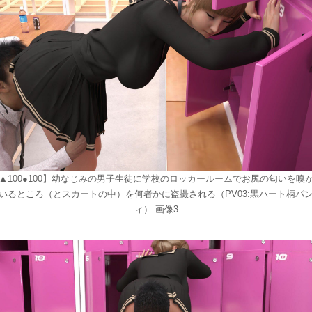
▲100●100】幼なじみの男子生徒に学校のロッカールームでお尻の匂いを嗅
いるところ（とスカートの中）を何者かに盗撮される（PV03:黒ハート柄パ
ィ） 画像3