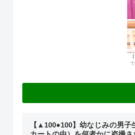
【
て
【▲100●100】幼なじみの
カートの中）を何者かに盗撮され