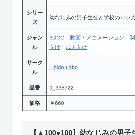
シリー
幼なじみの男子生徒と学校のロッ
ズ
ジャン
3DCG
動画・アニメーション
制
ル
向け
成人向け
サーク
Libido-Labo
ル
品番
d_335722
価格
￥660
【▲100●100】幼なじみの