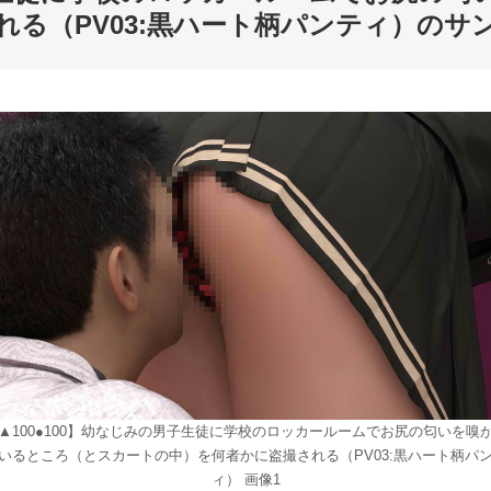
る（PV03:黒ハート柄パンティ）のサ
▲100●100】幼なじみの男子生徒に学校のロッカールームでお尻の匂いを嗅
いるところ（とスカートの中）を何者かに盗撮される（PV03:黒ハート柄パ
ィ） 画像1