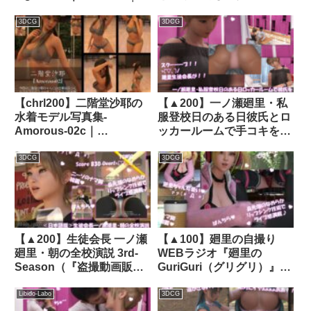
Libido-Labo
来ていたアメフト部の男子
に犯●れる Vol.010（おっ
3DCG
3DCG
ぱい丸出し・立ちバック）
｜d_642183
【chrl200】二階堂沙耶の
【▲200】一ノ瀬廻里・私
水着モデル写真集-
服登校日のある日彼氏とロ
Amorous-02c｜
ッカールームで手コキをし
d_456258│ Libido-Labo
ているところを盗撮され
る:PV09（淡い甘いピンク
3DCG
3DCG
のパンティー）｜
d_758793
【▲200】生徒会長 一ノ瀬
【▲100】廻里の自撮り
廻里・朝の全校演説 3rd-
WEBラジオ『廻里の
Season（『盗撮動画販売
GuriGuri（グリグリ）』＃
サイトにおける自身が被害
031 今年のお正月にアーレ
者の動画の存在について』
ーを体験した廻里がエッチ
Libido-Labo
3DCG
PV16j（日本語版）:青白ス
な遊びについて語る！！｜