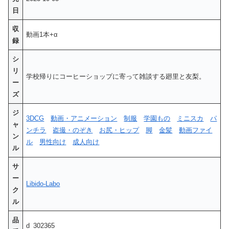
日
収
動画1本+α
録
シ
リ
学校帰りにコーヒーショップに寄って雑談する廻里と友梨。
ー
ズ
ジ
3DCG
動画・アニメーション
制服
学園もの
ミニスカ
パ
ャ
ンチラ
盗撮・のぞき
お尻・ヒップ
脚
金髪
動画ファイ
ン
ル
男性向け
成人向け
ル
サ
ー
Libido-Labo
ク
ル
品
d_302365