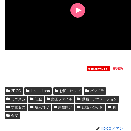
3DCG
Libido-Labo
お尻・ヒップ
パンチラ
ミニスカ
制服
動画ファイル
動画・アニメーション
学園もの
成人向け
男性向け
盗撮・のぞき
脚
金髪
libidoファン