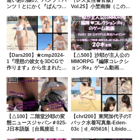
短いあの娘の、パンツ！パ
（レズ女性警官版）
ンツ！とにかく『ぱんつ』
Vol.25】小埜南御（このな
が見たい！その2（お得な
んお）県警が盗撮犯罪撲滅
12本パック）｜
に本腰を上げた！被害状況
3DCG
3DCG
d_088007│ Libido-Labo
の確認と、犯人特定のため
に警察署に呼ばれ、ネット
に公開されている自らのパ
ンチラ動画を証拠品として
見せられて絶叫・悲鳴・キ
【Dars200】★cmp2024-
【△500】沙耶が主人公の
モがる激ミニちゃん｜
1『理想の彼女を3DCGで
MMORPG『編隊コレクシ
d_154805│ Libido-Labo
作ります』から生まれたバ
ョン:Re』ゲーム動画
ーチャルアイドル「二階堂
（Vol.01〜20:ゾンビの集
沙耶（にかいどうさや）」
団によるレ○プ被害に遭っ
3DCG
Libido-Labo
のグラドル撮影風写真
てしまう:おっぱい丸出し
集:Saya3｜d_395587│
シリーズ20本全部入り総集
Libido-Labo
編！）｜d_754853
【△100】二階堂沙耶の変
【chrl200】東間加代子のT
態ニュースジャパン＃025-
バック水着写真集-Eden-
J日本語版［台風接近！エ
03c｜d_405616│ Libido-
アロビクスインストラクタ
Labo