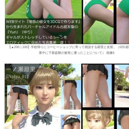
【▲200△100】学校帰りにコーヒーショップに寄って雑談する廻里と友梨。（025:廻
業中に下着盗難の被害に遭ったことについて） 画像6