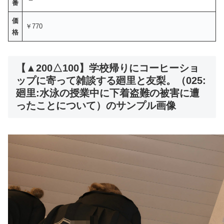
番
価
￥770
格
【▲200△100】学校帰りにコーヒーショ
ップに寄って雑談する廻里と友梨。（025:
廻里:水泳の授業中に下着盗難の被害に遭
ったことについて）のサンプル画像