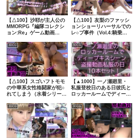
【△100】沙耶が主人公の
【△100】友梨のファッシ
MMORPG『編隊コレクシ
ョンショーリハーサルでの
ョン:Re』ゲーム動画
レ○プ事件（Vol.4:騎乗
（Vol.28:ゾンビの集団によ
位）｜d_326815│ Libido-
るレ○プ被害に遭ってしま
Labo
3DCG
3DCG
う:「イメージ完全崩壊★
ウ○コ座り挿入」でおっぱ
い丸出し）｜d_758393
【△100】スゴいフトモモ
【▲1000】一ノ瀬廻里・
の中華系女性格闘家が犯○
私服登校日のある日彼氏と
れてしまう（水着シリーズ
ロッカールームでディープ
06:69フェラ）｜
キスに及んでたところを盗
d_281295│ Libido-Labo
撮される:PV01-10までの
3DCG
3DCG
10本セット（いろいろパン
ティーからノーパンま
で！！）｜d_748089