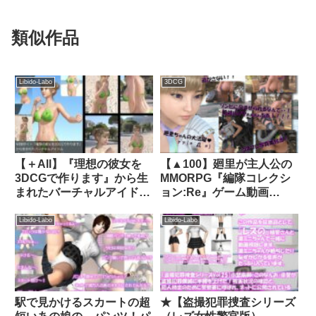
類似作品
Libido-Labo
3DCG
【＋All】『理想の彼女を
【▲100】廻里が主人公の
3DCGで作ります』から生
MMORPG『編隊コレクシ
まれたバーチャルアイドル
ョン:Re』ゲーム動画
「一ノ瀬廻里（いちのせめ
（Vol.18:ゾンビの集団によ
ぐり）」のグラドル撮影風
るレ○プ被害に遭ってしま
Libido-Labo
Libido-Labo
写真集:Gradol_72｜
う:背面座位でおっぱい丸
d_322514│ Libido-Labo
出し！！）｜d_714802
駅で見かけるスカートの超
★【盗撮犯罪捜査シリーズ