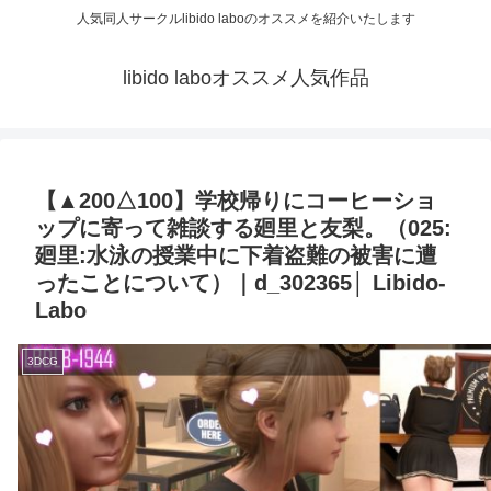
人気同人サークルlibido laboのオススメを紹介いたします
libido laboオススメ人気作品
【▲200△100】学校帰りにコーヒーショ
ップに寄って雑談する廻里と友梨。（025:
廻里:水泳の授業中に下着盗難の被害に遭
ったことについて）｜d_302365│ Libido-
Labo
3DCG