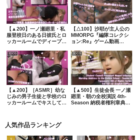
トライプ柄編）｜
d_465417│ Libido-Labo
d_479750│ Libido-Labo
【▲200】一ノ瀬廻里・私
【△100】沙耶が主人公の
服登校日のある日彼氏とロ
MMORPG『編隊コレクシ
ッカールームでディープキ
ョン:Re』ゲーム動画
スに及んでたところを盗撮
（Vol.16:ゾンビの集団によ
される:PV07（とっても可
るレ○プ被害に遭ってしま
3DCG
3DCG
愛い白にハート柄のパンテ
う:駅弁ファックおっぱい
ィー）｜d_741658
丸出し）｜d_752762
【▲200】［ASMR］幼な
【▲500】生徒会長 一ノ瀬
じみの男子生徒と学校のロ
廻里・朝の全校演説 4th-
ッカールームでキスしてい
Season 納税者権利章典シ
るところ（とスカートの
リーズ Vol.00 to 10
中）を何者かに盗撮される
English（序章00からパン
（PV31:黒に水色水玉パン
ティバリエーション10本セ
人気作品ランキング
ティーとニーソ★）｜
ット総集編）｜d_745880
d_342337│ Libido-Labo