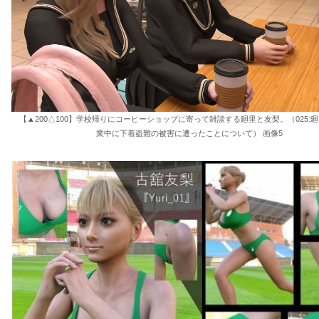
【▲200△100】学校帰りにコーヒーショップに寄って雑談する廻里と友梨。（025:廻
業中に下着盗難の被害に遭ったことについて） 画像5