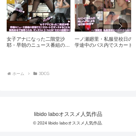
女子アナになった二階堂沙
一ノ瀬廻里・私服登校日の
耶・早朝のニュース番組の冒
学途中のバス内でスカート
頭でミニスカートでダンスす
逆さ撮り盗撮の被害に遭
ることを業務命令で強要され
う:PV01（サテン地ピンク
る・ダンスVer.3:Vol.04『た
玉パンティ）｜d_730832
だの話題作りとのことで電源
ホーム
3DCG
OFF（のはず）のカメラが4
台、ローアングルから彼女の
スカート内を覗き込むように
設置されている:PV04_パン
ストの下に純白Tバックパン
ティで扇風機風チラ』｜
d_700922
libido laboオススメ人気作品
© 2024 libido laboオススメ人気作品.