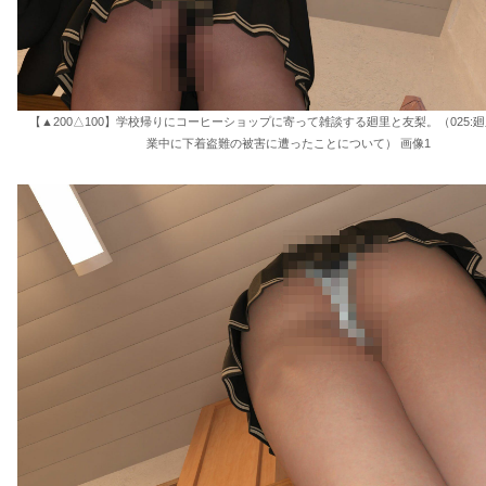
【▲200△100】学校帰りにコーヒーショップに寄って雑談する廻里と友梨。（025:廻
業中に下着盗難の被害に遭ったことについて） 画像1