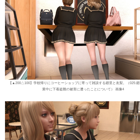
【▲200△100】学校帰りにコーヒーショップに寄って雑談する廻里と友梨。（025:廻
業中に下着盗難の被害に遭ったことについて） 画像4