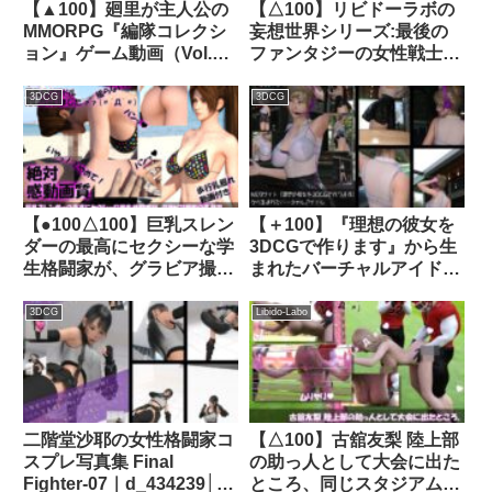
【▲100】廻里が主人公の
【△100】リビドーラボの
MMORPG『編隊コレクシ
妄想世界シリーズ:最後の
ョン』ゲーム動画（Vol.1:
ファンタジーの女性戦士＃
編隊モード突入で編隊娘の
8ヌード版｜d_234539│
スカート内鑑賞 PV01:純白
Libido-Labo
3DCG
3DCG
Tバック）｜d_315743│
Libido-Labo
【●100△100】巨乳スレン
【＋100】『理想の彼女を
ダーの最高にセクシーな学
3DCGで作ります』から生
生格闘家が、グラビア撮影
まれたバーチャルアイドル
の名目で南国へ。しかし最
「一ノ瀬廻里（いちのせめ
初からハメ撮りAV撮影目
ぐり）」のグラドル撮影風
3DCG
Libido-Labo
的という悪徳プロダクショ
写真集:Model_01｜
ンだった（08:フェラ69）
d_425753│ Libido-Labo
｜d_241335│ Libido-Labo
二階堂沙耶の女性格闘家コ
【△100】古舘友梨 陸上部
スプレ写真集 Final
の助っ人として大会に出た
Fighter-07｜d_434239│
ところ、同じスタジアムに