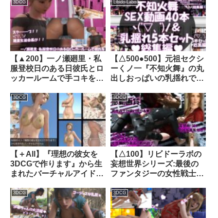
ーが出社できずピンチヒッ
3DCG
Libido-Labo
ター！スケベ掃除ロボによ
る盗撮！PV08ヒョウ柄フ
ルバックパンティ］｜
d_446859│ Libido-Labo
【▲200】一ノ瀬廻里・私
【△500●500】元祖セクシ
服登校日のある日彼氏とロ
ーくノ一『不知火舞』の丸
ッカールームで手コキをし
出しおっぱいの乳揺れでヌ
ているところを盗撮され
キまくろう（シリーズ5本
る:PV04（大人の色気！黒
セット総集編！）そして不
3DCG
3DCG
のパンティー）｜
知火舞とヤりまくろう
d_756210
（SEX動画40本総集編）｜
d_545478│ Libido-Labo
【＋All】『理想の彼女を
【△100】リビドーラボの
3DCGで作ります』から生
妄想世界シリーズ:最後の
まれたバーチャルアイドル
ファンタジーの女性戦士＃
「一ノ瀬廻里（いちのせめ
1｜d_232736│ Libido-
ぐり）」のグラドル撮影風
Labo
3DCG
3DCG
写真集:Gradol_36｜
d_290801│ Libido-Labo