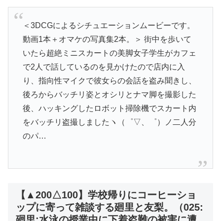
＜3DCGによるシチュエーションムービーです。
動画1本＋オマケの写真集2本。＞ 街中を歩いて
いたら超絶ミニスカートの美脚女子学生がカフェ
で2人で話しているのを見かけたので店内に入
り、指向性マイクで彼女らの会話を盗み聞きし、
後ろからバッチリ姿とオシリとナマ脚を撮影した
後、ハッキングしたロボット掃除機でスカート内
をバッチリ盗撮しましたヽ（゜▽、゜）ノ二人分
のパ…
【▲200△100】学校帰りにコーヒーショ
ップに寄って雑談する廻里と友梨。（025:
廻里:水泳の授業中に下着盗難の被害に遭