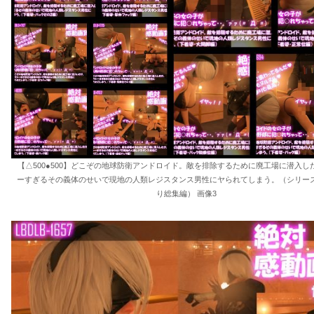
【△500●500】どこぞの地球防衛アンドロイド。敵を排除するために廃工場に潜入し
ーすぎるその義体のせいで現地の人類レジスタンス男性にヤられてしまう。（シリーズ
り総集編） 画像3