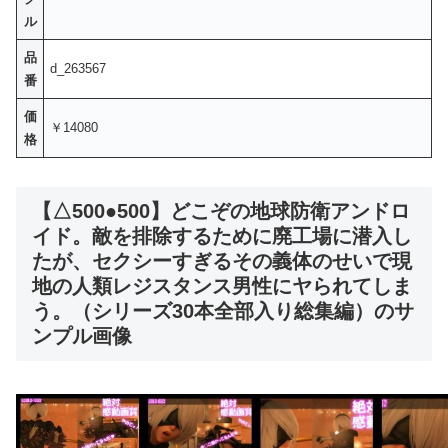
ル
品
d_263567
番
価
￥14080
格
【△500●500】どこぞの地球防衛アンドロ
イド。敵を排除するために廃工場に潜入し
たが、セクシーすぎるその義体のせいで現
地の人類レジスタンス男性にヤられてしま
う。（シリーズ30本全部入り総集編）のサ
ンプル画像