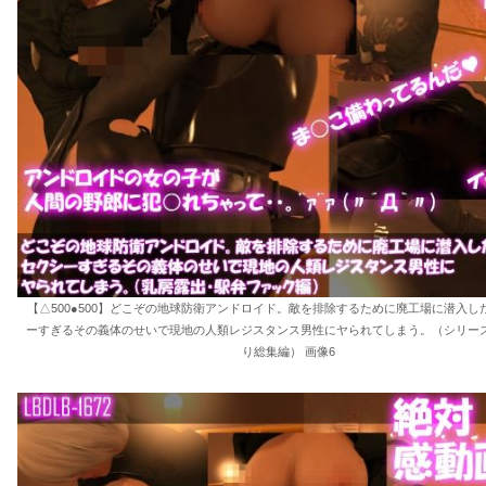
【△500●500】どこぞの地球防衛アンドロイド。敵を排除するために廃工場に潜入し
ーすぎるその義体のせいで現地の人類レジスタンス男性にヤられてしまう。（シリーズ
り総集編） 画像6