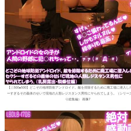
【△500●500】どこぞの地球防衛アンドロイド。敵を排除するために廃工場に潜入し
ーすぎるその義体のせいで現地の人類レジスタンス男性にヤられてしまう。（シリーズ
り総集編） 画像7