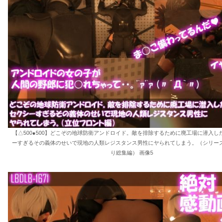
【△500●500】どこぞの地球防衛アンドロイド。敵を排除するために廃工場に潜入し
ーすぎるその義体のせいで現地の人類レジスタンス男性にヤられてしまう。（シリーズ
り総集編） 画像5