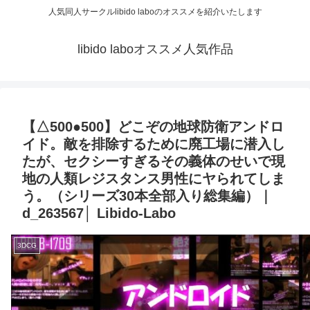
人気同人サークルlibido laboのオススメを紹介いたします
libido laboオススメ人気作品
【△500●500】どこぞの地球防衛アンドロ
イド。敵を排除するために廃工場に潜入し
たが、セクシーすぎるその義体のせいで現
地の人類レジスタンス男性にヤられてしま
う。（シリーズ30本全部入り総集編）｜
d_263567│ Libido-Labo
3DCG