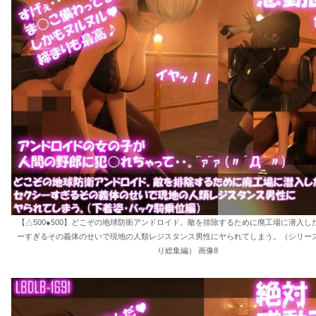
【△500●500】どこぞの地球防衛アンドロイド。敵を排除するために廃工場に潜入し
ーすぎるその義体のせいで現地の人類レジスタンス男性にヤられてしまう。（シリーズ
り総集編） 画像8