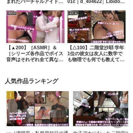
まれたバーチャルアイドル
01c｜d_404622│ Libido-
「一ノ瀬廻里（いちのせめ
Labo
ぐり）」のグラドル撮影風
3DCG
3DCG
写真集:Gradol_29｜
d_286172│ Libido-Labo
【▲200】［ASMR］＆
【△100】二階堂沙耶 学年
［シリーズ各作品でボイス
1位の彼女は友人に数学で
音声はそれぞれ全て異なる
も物理でも何でも教えてあ
新規収録♪］幼なじみの男
げる優しい女性。（PV17:
子生徒と学校のロッカール
白＆黒の大人っぽいレーシ
ームでキスしているところ
ーなパンティ）｜
人気作品ランキング
（とスカートの中）を何者
d_780581
かに盗撮される（PV14:黒
パンティー）｜d_328946│
Libido-Labo