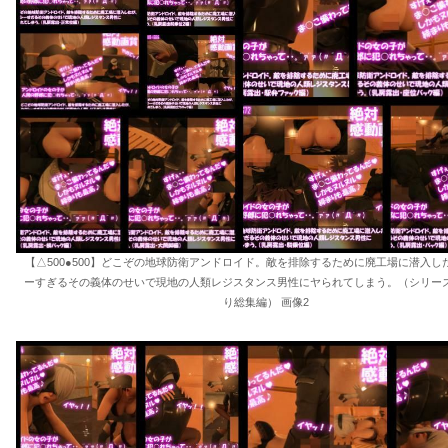
【△500●500】どこぞの地球防衛アンドロイド。敵を排除するために廃工場に潜入し
ーすぎるその義体のせいで現地の人類レジスタンス男性にヤられてしまう。（シリーズ
り総集編） 画像2