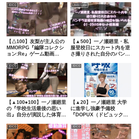
字入りパンティ｜
ルNo.1」ローションガン突
3DCG
Libido-Labo
d_452412│ Libido-Labo
き背面座位SEX＋中出し射
精動画★新築物件編★｜
d_312871│ Libido-Labo
【△100】友梨が主人公の
【▲500】一ノ瀬廻里・私
MMORPG『編隊コレクシ
服登校日にスカート内を逆
ョン:Re』ゲーム動画
さ撮りされた自分のパンチ
（Vol.13:ゾンビの集団によ
ラ盗撮被害動画の確認を強
るレ○プ被害に遭ってしま
いられる（01-05までの5本
3DCG
3DCG
う:3Pフェラ強●でおっぱい
セット総集編！）｜
丸出し！）｜d_727456
d_771677
【▲100●100】一ノ瀬廻里
【▲20】一ノ瀬廻里 大学
の『学校生活最後の思い
に進学し強豪予備校
出』自分が演説した体育館
『DOPUX（ドピュック
で最愛の彼氏とハメ撮りエ
ス』で生物I，IIを教える名
ッチをしちゃう（＃02:バ
物講師に！（Vol.020:呼
3DCG
3DCG
ック）｜d_462658│
吸）｜d_795601