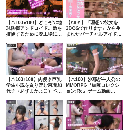
Libido-Labo
【△100●100】どこぞの地
【All￥】『理想の彼女を
球防衛アンドロイド。敵を
3DCGで作ります』から生
排除するために廃工場に潜
まれたバーチャルアイドル
入したが、セクシーすぎる
「三木野紗良」ガン突き片
その義体のせいで現地の人
足上げ後側位SEX＋射精動
3DCG
3DCG
類レジスタンス男性にヤら
画｜d_233010│ Libido-
れてしまう。（乳房露出・
Labo
大開脚編）｜d_260945│
Libido-Labo
【△100♪100】肉便器巨乳
【△100】沙耶が主人公の
学生小説を貪り読む東間加
MMORPG『編隊コレクシ
代子（あずまかよこ）ペー
ョン:Re』ゲーム動画
ジ001〜026｜d_370674│
（Vol.06:ゾンビの集団によ
Libido-Labo
るレ○プ被害に遭ってしま
3DCG
3DCG
う:69シックスナイン）｜
d_748479