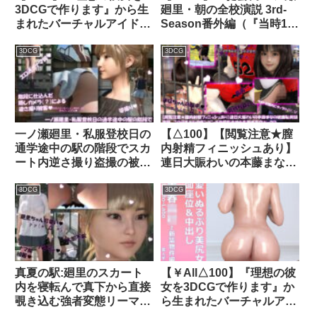
3DCGで作ります』から生
廻里・朝の全校演説 3rd-
語！）］｜d_690300
まれたバーチャルアイドル
Season番外編（『当時1年
「櫛田沙綾（くしださあ
次の廻里生徒会長が現職の
や）」のグラドル撮影風写
3年次の生徒会長を押し退
3DCG
3DCG
真集:Gradol_09｜
けて当選した伝★説のハイ
d_291094│ Libido-Labo
キックパンチラ』）｜
d_502723│ Libido-Labo
一ノ瀬廻里・私服登校日の
【△100】【閲覧注意★膣
通学途中の駅の階段でスカ
内射精フィニッシュあり】
ート内逆さ撮り盗撮の被害
連日大賑わいの本藤まなの
に遭う:PV05（花柄フルバ
破廉恥街頭演説。この日も
ックパンティ）｜
ケシカランパンチラ撮影会
3DCG
3DCG
d_744288
やら生脱ぎ真空パックのパ
ンティ抽選プレゼント会な
どを実施していたところ、
近くの大学のアメフト部員
らしきオトコに公衆の面前
真夏の駅:廻里のスカート
【￥All△100】『理想の彼
でレ○プされてしまった
内を寝転んで真下から直接
女を3DCGで作ります』か
件。（立ちバック）｜
覗き込む強者変態リーマ
ら生まれたバーチャルアイ
d_344934│ Libido-Labo
ン・PV09:サテン地白黒文
ドル「美尻マニア素人ギャ