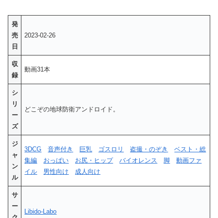
発
売
2023-02-26
日
収
動画31本
録
シ
リ
どこぞの地球防衛アンドロイド。
ー
ズ
ジ
3DCG
音声付き
巨乳
ゴスロリ
盗撮・のぞき
ベスト・総
ャ
集編
おっぱい
お尻・ヒップ
バイオレンス
脚
動画ファ
ン
イル
男性向け
成人向け
ル
サ
ー
Libido-Labo
ク