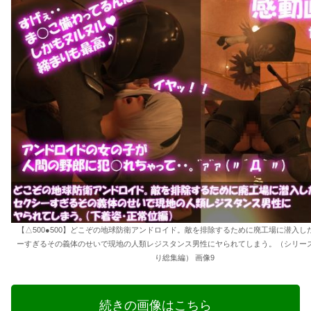
【△500●500】どこぞの地球防衛アンドロイド。敵を排除するために廃工場に潜入し
ーすぎるその義体のせいで現地の人類レジスタンス男性にヤられてしまう。（シリーズ
り総集編） 画像9
続きの画像はこちら