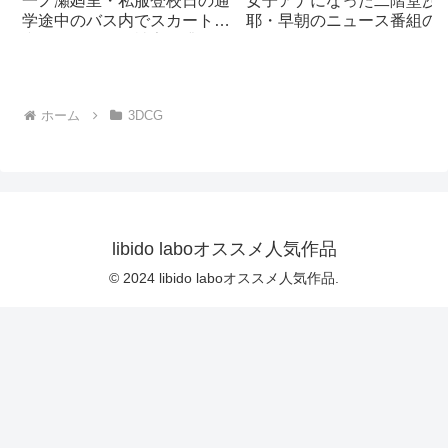
一ノ瀬廻里・私服登校日の通
女子アナになった二階堂沙
学途中のバス内でスカート内
耶・早朝のニュース番組の
逆さ撮り盗撮の被害に遭
頭でミニスカートでダンス
う:PV01（サテン地ピンク水
ることを業務命令で強要さ
玉パンティ）｜d_730832
る・ダンスVer.3:Vol.04『た
だの話題作りとのことで電
ホーム
3DCG
OFF（のはず）のカメラが4
台、ローアングルから彼女
スカート内を覗き込むよう
設置されている:PV04_パン
ストの下に純白Tバックパン
ティで扇風機風チラ』｜
d_700922
libido laboオススメ人気作品
© 2024 libido laboオススメ人気作品.