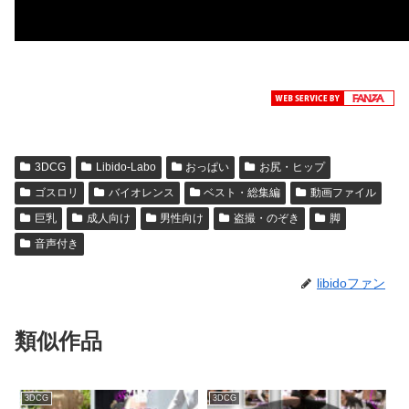
3DCG
Libido-Labo
おっぱい
お尻・ヒップ
ゴスロリ
バイオレンス
ベスト・総集編
動画ファイル
巨乳
成人向け
男性向け
盗撮・のぞき
脚
音声付き
libidoファン
類似作品
3DCG
3DCG