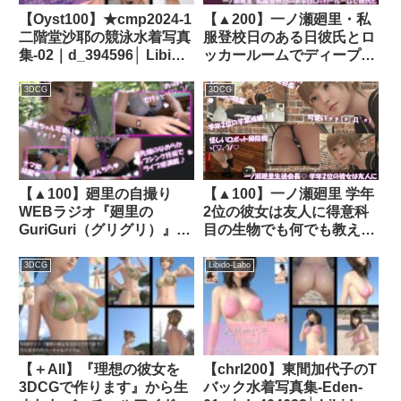
【Oyst100】★cmp2024-1
【▲200】一ノ瀬廻里・私
二階堂沙耶の競泳水着写真
服登校日のある日彼氏とロ
集-02｜d_394596│ Libido-
ッカールームでディープキ
Labo
スに及んでたところを盗撮
される:PV03（黒にピンク
3DCG
3DCG
チェックなパンティー）｜
d_739156
【▲100】廻里の自撮り
【▲100】一ノ瀬廻里 学年
WEBラジオ『廻里の
2位の彼女は友人に得意科
GuriGuri（グリグリ）』＃
目の生物でも何でも教えて
018:リスナーさんと通話！
あげる優しい女性。
変態カメラ○僧にドン引
（PV02:サテン地黒ピンク
3DCG
Libido-Labo
き！！｜d_368549│
水玉フルバックパンティ）
Libido-Labo
｜d_781780
【＋All】『理想の彼女を
【chrl200】東間加代子のT
3DCGで作ります』から生
バック水着写真集-Eden-