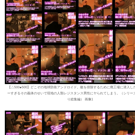
【△500●500】どこぞの地球防衛アンドロイド。敵を排除するために廃工場に潜入し
ーすぎるその義体のせいで現地の人類レジスタンス男性にヤられてしまう。（シリーズ
り総集編） 画像1