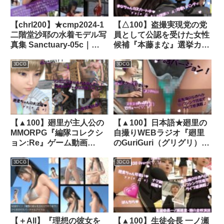
Libido-Labo
【chrl200】★cmp2024-1
【△100】盗撮実現党の党
二階堂沙耶の水着モデル写
員として公認を受けた女性
真集 Sanctuary-05c｜
候補『本藤まな』選挙カー
d_395592│ Libido-Labo
に乗って街頭演説に臨む。
「テーマ:ゲームのコスプ
3DCG
3DCG
レについて」:PV09（サイ
ゴナファンタジアのヒロイ
ンコスプレ編）｜
d_341084│ Libido-Labo
【▲100】廻里が主人公の
【▲100】日本語★廻里の
MMORPG『編隊コレクシ
自撮りWEBラジオ『廻里
ョン:Re』ゲーム動画
のGuriGuri（グリグリ）
（Vol.16:ゾンビの集団によ
5thシーズン』＃007:！
るレ○プ被害に遭ってしま
ASMRマイクでカップルの
3DCG
3DCG
う:正面座位でおっぱい丸
ちょっとエッチな『ブラジ
出し！！）｜d_714079
ャーからおっぱいを取りだ
して彼氏に乳首を舐めて吸
って貰う』体験を再現
★［日本語バージョン
【＋All】『理想の彼女を
【▲100】生徒会長 一ノ瀬
（ASMRパートも日本