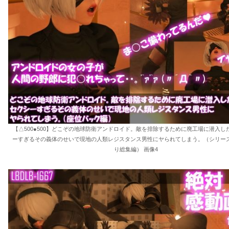
【△500●500】どこぞの地球防衛アンドロイド。敵を排除するために廃工場に潜入し
ーすぎるその義体のせいで現地の人類レジスタンス男性にヤられてしまう。（シリーズ
り総集編） 画像4