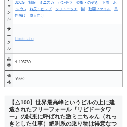
3DCG
制服
ミニスカ
パンチラ
盗撮・のぞき
下着
お
ャ
っぱい
お尻・ヒップ
ソフトエッチ
脚
動画ファイル
男
ン
性向け
成人向け
ル
サ
ー
Libido-Labo
ク
ル
品
d_195780
番
価
￥550
格
【△100】世界最高峰というビルの上に建
造されたフリーフォール『リビドータワ
ー』の試乗に呼ばれた激ミニちゃん（れっ
きとした仕事）絶叫系の乗り物は得意なつ