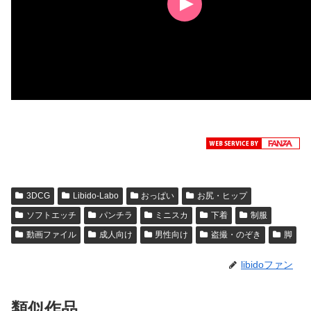
3DCG
Libido-Labo
おっぱい
お尻・ヒップ
ソフトエッチ
パンチラ
ミニスカ
下着
制服
動画ファイル
成人向け
男性向け
盗撮・のぞき
脚
libidoファン
類似作品