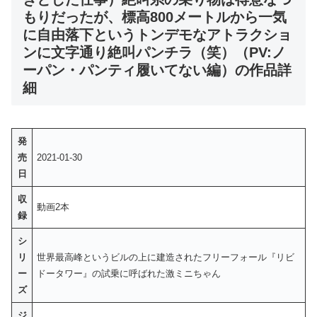
もりだったが、標高800メートルから一気
に自由落下というトンデモなアトラクショ
ンに文字通り絶叫パンチラ（笑）（PV:ノ
ーパン・パンティ履いてない編）の作品詳
細
発
売
2021-01-30
日
収
動画2本
録
シ
リ
世界最高峰というビルの上に建造されたフリーフォール『リビ
ー
ドータワー』の試乗に呼ばれた激ミニちゃん
ズ
ジ