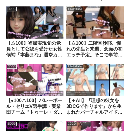
入したが、セクシーすぎる
Labo
その義体のせいで現地の人
3DCG
Libido-Labo
類レジスタンス男性にヤら
れてしまう。（乳房露出・
大開脚編）｜d_260945│
Libido-Labo
【△100】盗撮実現党の党
【△100】二階堂沙耶、憧
員として公認を受けた女性
れの先生と来週、念願の初
候補『本藤まな』選挙カー
エッチ予定。そこで事前学
に乗って街頭演説に臨む。
習する＃22『友梨に借りた
「テーマ:ゲームのコスプ
SEXマニュアル本「男性器
3DCG
Libido-Labo
レについて」:PV09（サイ
の大きさと挿入時に女性の
ゴナファンタジアのヒロイ
感じる快感の相関関係につ
ンコスプレ編）｜
いて」』｜d_339194│
d_341084│ Libido-Labo
Libido-Labo
【●100△100】バレーボー
【＋All】『理想の彼女を
ル・セリエV選手譚・実業
3DCGで作ります』から生
団チーム『トゥーレ・ダイ
まれたバーチャルアイドル
ナマイトバスターズ』のエ
「一ノ瀬廻里（いちのせめ
ースアタッカー、古舘友梨
ぐり）」のグラドル撮影風
3DCG
3DCG
に肉体関係を迫る御手洗保
写真集:Gradol_59｜