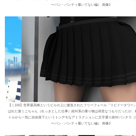
ーパン・パンティ履いてない編） 画像2
【△100】世界最高峰というビルの上に建造されたフリーフォール『リビドータワー
ばれた激ミニちゃん（れっきとした仕事）絶叫系の乗り物は得意なつもりだったが、標
トルから一気に自由落下というトンデモなアトラクションに文字通り絶叫パンチラ（笑
ーパン・パンティ履いてない編） 画像3