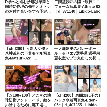
D学へと進む沙耶は卒業と
二階堂沙耶の陸上競技ユニ
同時に物理の先生とオトナ
フォーム写真集 Athlete-02
のお付き合いをする予定。
｜d_371140│ Libido-Labo
春休みに2泊3日の温泉旅行
で念願の初体験ヽ（゜
3DCG
3DCG
▽、゜）ノ＃01｜
d_397157│ Libido-Labo
【chrl200】＜新人女優＞
一ノ瀬廻里のバレーボー
八神茉莉の下着モデル写真
ル・セリエV選手譚 選手用
集-Matsuri-02c｜
更衣室でブラ丸出しの状態
d_414446│ Libido-Labo
を盗撮される｜品番
d_469233│ Libido-Labo
3DCG
3DCG
【△100●100】どこぞの地
【chrl200】東間加代子のT
球防衛アンドロイド。敵を
バック水着写真集-Eden-
排除するために廃工場に潜
05c｜d_407355│ Libido-