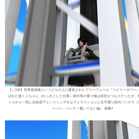
【△100】世界最高峰というビルの上に建造されたフリーフォール『リビドータワー
ばれた激ミニちゃん（れっきとした仕事）絶叫系の乗り物は得意なつもりだったが、標
トルから一気に自由落下というトンデモなアトラクションに文字通り絶叫パンチラ（笑
ーパン・パンティ履いてない編） 画像4