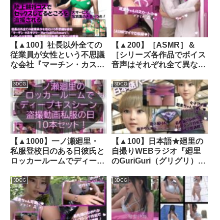
守会長の狼藉セクハラ強●
d_310971│ Libido-Labo
の様子（03:上半身純白ブ
ラ・駅弁ファック）｜
d_511934│ Libido-Labo
【▲100】社長以外全ての
【▲200】［ASMR］＆
従業員が女性という不思議
［シリーズ各作品でボイス
な会社『マーチン・カスタ
音声はそれぞれ全て異なる
マリー（Martin＆
新規収録♪］幼なじみの男
Customary；）』しかし
子生徒と学校のロッカール
3DCG
3DCG
その実態は、御手洗保守が
ームでキスしているところ
当選した宝くじの賞金7億
（とスカートの中）を何者
円を元手に設立した、「保
かに盗撮される（PV17:黒
守の」「保守による」「保
ヒョウ柄）｜d_328423│
守のための」女性モデル盗
Libido-Labo
【▲1000】一ノ瀬廻里・
【▲100】日本語★廻里の
撮特化型法人であった！
私服登校日のある日彼氏と
自撮りWEBラジオ『廻里
（犠牲者19:瑠華のセック
ロッカールームでディープ
のGuriGuri（グリグリ）
スシーン5）｜品番
キスに及んでたところを盗
5thシーズン』＃019:女性
d_215129
撮される:PV01-10までの
の間でインナーパンツ付き
3DCG
3DCG
10本セット（いろいろパン
スカートが大流行している
ティーからノーパンま
件について_03_スゴい風
で！！）｜d_748089
チラ［日本語バージョン］
｜d_723311