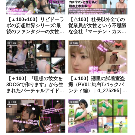
【▲100●100】リビドーラ
【△100】社長以外全ての
ボの妄想世界シリーズ:最
従業員が女性という不思議
後のファンタジーの女性戦
な会社『マーチン・カスタ
士＃3｜d_231018
マリー（Martin＆
Customary；）』しかし
3DCG
3DCG
その実態は、御手洗保守が
当選した宝くじの賞金7億
円を元手に設立した、「保
守の」「保守による」「保
守のための」女性モデル盗
【＋100】『理想の彼女を
【▲100】廻里の試着室盗
撮特化型法人であった！
3DCGで作ります』から生
撮（PV01:純白Tバックパ
（上木友梨の撮影現場の
まれたバーチャルアイドル
ンティ編）｜d_275295│
SEX盗撮:立位フロント
「一ノ瀬廻里（いちのせめ
Libido-Labo
編）｜d_225112│ Libido-
ぐり）」のグラドル撮影風
3DCG
3DCG
Labo
写真集:Model_01｜
d_425753│ Libido-Labo