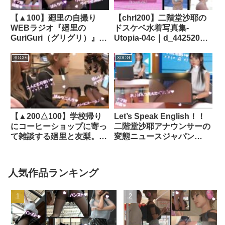
【▲100】廻里の自撮り
【chrl200】二階堂沙耶の
WEBラジオ『廻里の
ドスケベ水着写真集-
GuriGuri（グリグリ）』＃
Utopia-04c｜d_442520│
010:下着泥棒の被害に遭っ
Libido-Labo
たことについて、男性リス
3DCG
3DCG
ナー諸氏の反応｜
d_361980│ Libido-Labo
【▲200△100】学校帰り
Let’s Speak English！！
にコーヒーショップに寄っ
二階堂沙耶アナウンサーの
て雑談する廻里と友梨。
変態ニュースジャパン
（045:廻里・彼氏とのロッ
（Hentai News Japan）番
カールームでのエッチが盗
外編＃005［深夜残業パン
撮されて動画で出回ってい
チラ］PV05｜品番
人気作品ランキング
る可能性がある件）｜
d_417768
d_363659│ Libido-Labo