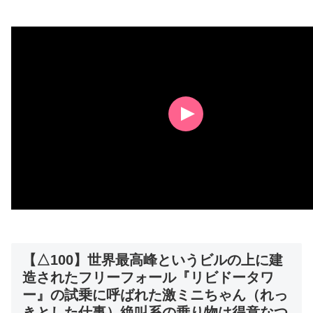
【△100】世界最高峰というビルの上に建
造されたフリーフォール『リビドータワ
ー』の試乗に呼ばれた激ミニちゃん（れっ
きとした仕事）絶叫系の乗り物は得意なつ