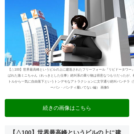
【△100】世界最高峰というビルの上に建造されたフリーフォール『リビドータワー
ばれた激ミニちゃん（れっきとした仕事）絶叫系の乗り物は得意なつもりだったが、標
トルから一気に自由落下というトンデモなアトラクションに文字通り絶叫パンチラ（笑
ーパン・パンティ履いてない編） 画像5
続きの画像はこちら
【△100】世界最高峰というビルの上に建