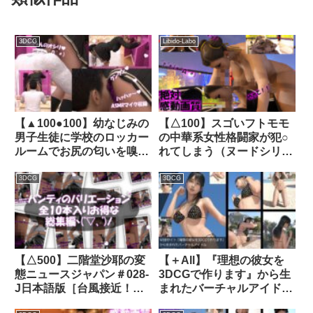
3DCG
Libido-Labo
【▲100●100】幼なじみの
【△100】スゴいフトモモ
男子生徒に学校のロッカー
の中華系女性格闘家が犯○
ルームでお尻の匂いを嗅が
れてしまう（ヌードシリー
れているところ（とスカー
ズ06:69シックスナイン）
トの中）を何者かに盗撮さ
｜d_282898│ Libido-Labo
3DCG
3DCG
れる（PV05:ピンクヒョウ
柄パンティ）｜d_336499│
Libido-Labo
【△500】二階堂沙耶の変
【＋All】『理想の彼女を
態ニュースジャパン＃028-
3DCGで作ります』から生
J日本語版［台風接近！エ
まれたバーチャルアイドル
アロビクスインストラクタ
「櫛田沙綾（くしださあ