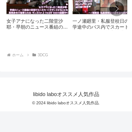
女子アナになった二階堂沙
一ノ瀬廻里・私服登校日の
耶・早朝のニュース番組の冒
学途中のバス内でスカート
頭でミニスカートでダンスす
逆さ撮り盗撮の被害に遭
ることを業務命令で強要され
う:PV01（サテン地ピンク
る・ダンスVer.3:Vol.04『た
玉パンティ）｜d_730832
だの話題作りとのことで電源
ホーム
3DCG
OFF（のはず）のカメラが4
台、ローアングルから彼女の
スカート内を覗き込むように
設置されている:PV04_パン
ストの下に純白Tバックパン
ティで扇風機風チラ』｜
d_700922
libido laboオススメ人気作品
© 2024 libido laboオススメ人気作品.