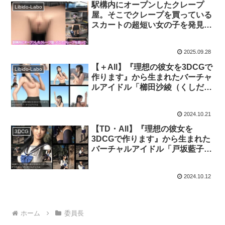
駅構内にオープンしたクレープ
Libido-Labo
屋。そこでクレープを買っている
スカートの超短い女の子を発見！
後ろからスカート内を盗撮してみ
た。（PV:ノーパン編）｜
2025.09.28
d_111159
【＋All】『理想の彼女を3DCGで
Libido-Labo
作ります』から生まれたバーチャ
ルアイドル「櫛田沙綾（くしださ
あや）」のJK風写真集:JK_16｜
d_315877│ Libido-Labo
2024.10.21
【TD・All】『理想の彼女を
3DCG
3DCGで作ります』から生まれた
バーチャルアイドル「戸坂藍子」
の写真集:Aiko-10（あいこ10）｜
d_202675│ Libido-Labo
2024.10.12
ホーム
委員長