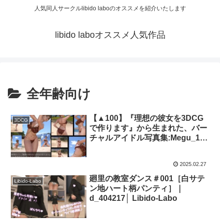
人気同人サークルlibido laboのオススメを紹介いたします
libido laboオススメ人気作品
全年齢向け
【▲100】『理想の彼女を3DCG
3DCG
で作ります』から生まれた、バー
チャルアイドル写真集:Megu_18
｜品番d_380134│ Libido-Labo
2025.02.27
廻里の教室ダンス＃001［白サテ
Libido-Labo
ン地ハート柄パンティ］｜
d_404217│ Libido-Labo