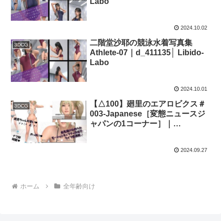
Labo
2024.10.02
二階堂沙耶の競泳水着写真集
3DCG
Athlete-07｜d_411135│ Libido-
Labo
2024.10.01
【△100】廻里のエアロビクス＃
3DCG
003-Japanese［変態ニュースジ
ャパンの1コーナー］｜
d_438783│ Libido-Labo
2024.09.27
ホーム
全年齢向け