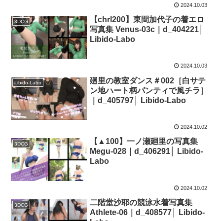
2024.10.03
【chrl200】東間加代子の着エロ
3DCG
写真集 Venus-03c｜d_404221│
Libido-Labo
2024.10.03
廻里の教室ダンス＃002［白サテ
Libido-Labo
ン地ハート柄パンティで風チラ］
｜d_405797│ Libido-Labo
2024.10.02
【▲100】一ノ瀬廻里の写真集
3DCG
Megu-028｜d_406291│ Libido-
Labo
2024.10.02
二階堂沙耶の競泳水着写真集
3DCG
Athlete-06｜d_408577│ Libido-